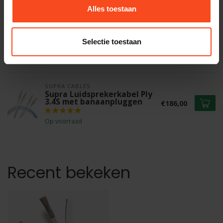
Alles toestaan
THE CHORD COMPANY
Chord ClearwayX
luidsprekerkabel per meter
Selectie toestaan
€31,90
Op voorraad
SUPRA CABLES
Supra Luidsprekerkabel Ply
3.4S met banaanpluggen
€186,00
Op voorraad
Recent bekeken