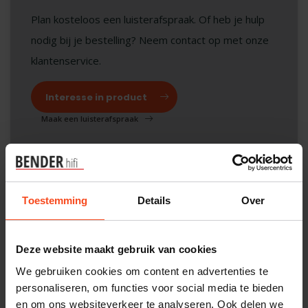
Plan kosteloos een luisterafspraak. Of heb je hulp
nodig bij je bestelling? Neem contact op met onze
klantenservice.
Interesse in product
Maak een luisterafspraak
Productomschrijving
Toestemming
Details
Over
Reviews
Deze website maakt gebruik van cookies
We gebruiken cookies om content en advertenties te
Gerelateerde producten
personaliseren, om functies voor social media te bieden
en om ons websiteverkeer te analyseren. Ook delen we