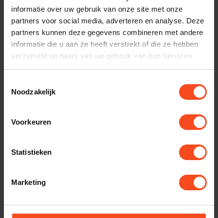
NORSTONE
informatie over uw gebruik van onze site met onze
Norstone Nroban Banaan
set van vier stuks
€19,90
partners voor social media, adverteren en analyse. Deze
partners kunnen deze gegevens combineren met andere
Op voorraad
informatie die u aan ze heeft verstrekt of die ze hebben
verzameld op basis van uw gebruik van hun services.
NORSTONE
Norstone Banaanplug
klembaar BLS 500
€69,00
Toestemmingsselectie
Noodzakelijk
Op voorraad
Voorkeuren
SUPRA CABLES
Supra Luidsprekerkabel Ply
3.4 per meter
€13,50
Statistieken
Op voorraad
Marketing
SUPRA CABLES
Supra CombiCon Kit
luidspreker connectors set
€65,00
Op voorraad