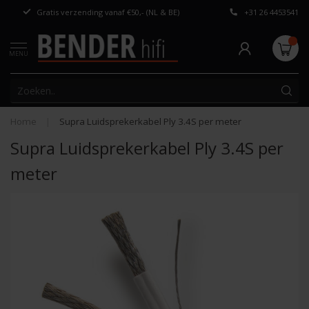
Gratis verzending vanaf €50,- (NL & BE)
+31 26 4453541
Persoonlijk adv
MENU
Home
|
Supra Luidsprekerkabel Ply 3.4S per meter
Supra Luidsprekerkabel Ply 3.4S per
meter