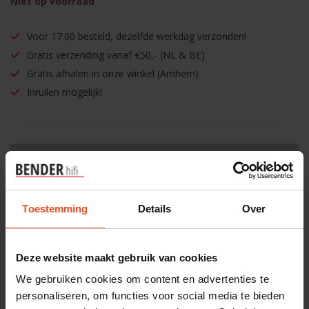
Niet op voorraad
Voor 17:00 besteld, dezelfde werkdag verzonden!
Gratis verzending vanaf €50,- (NL & BE)
Gratis afhalen in onze winkel (Arnhem)
Inruilen mogelijk!
Benieuwd naar dit product?
Toestemming
Details
Over
Plan kosteloos een luisterafspraak. Of heb je hulp
nodig bij je bestelling? Neem contact op met onze
klantenservice.
Deze website maakt gebruik van cookies
We gebruiken cookies om content en advertenties te
Interesse in product
personaliseren, om functies voor social media te bieden