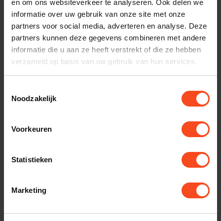
Maak een luisterafspraak
en om ons websiteverkeer te analyseren. Ook delen we
informatie over uw gebruik van onze site met onze
partners voor social media, adverteren en analyse. Deze
partners kunnen deze gegevens combineren met andere
Productomschrijving
informatie die u aan ze heeft verstrekt of die ze hebben
verzameld op basis van uw gebruik van hun services.
Reviews
Toestemmingsselectie
Noodzakelijk
Gerelateerde producten
Voorkeuren
TypeError: Failed to fetch
https://www.benderhifi.nl/merken/totem/
Statistieken
Marketing
Recent bekeken