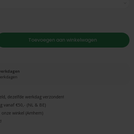
Toevoegen aan winkelwagen
 werkdagen
 werkdagen
eld, dezelfde werkdag verzonden!
ng vanaf €50,- (NL & BE)
in onze winkel (Arnhem)
!