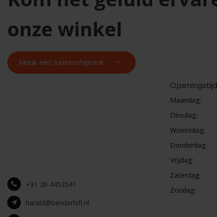
onze winkel
Maak een luisterafspraak
Openingstij
Maandag:
Dinsdag:
Woensdag:
Donderdag:
Vrijdag:
Zaterdag:
+31 26 4453541
Zondag:
harald@benderhifi.nl