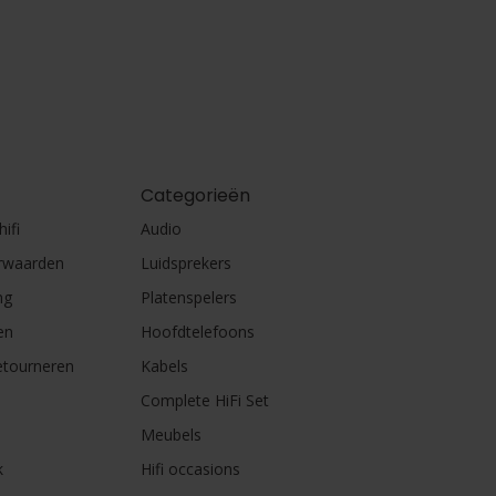
Categorieën
ifi
Audio
rwaarden
Luidsprekers
ng
Platenspelers
en
Hoofdtelefoons
etourneren
Kabels
Complete HiFi Set
Meubels
k
Hifi occasions