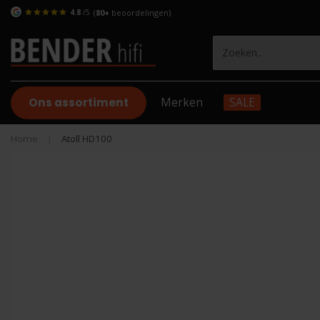
4.8
/5
(
80+
beoordelingen)
Ons assortiment
Merken
SALE
Home
|
Atoll HD100