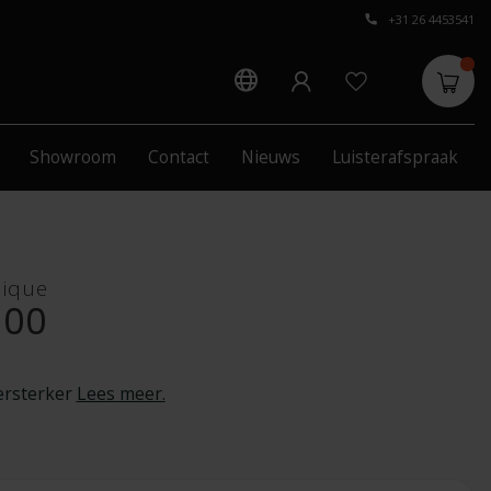
+31 26 4453541
Showroom
Contact
Nieuws
Luisterafspraak
nique
100
ersterker
Lees meer
.