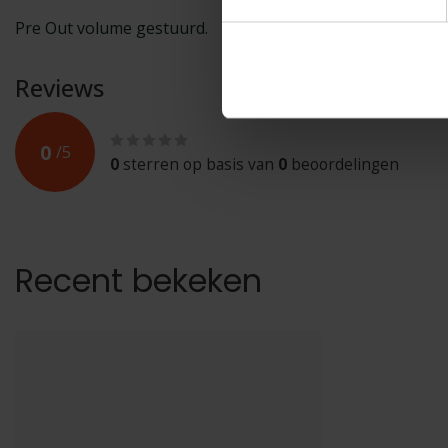
Pre Out volume gestuurd.
Reviews
0
/
5
0
sterren op basis van
0
beoordelingen
Recent bekeken