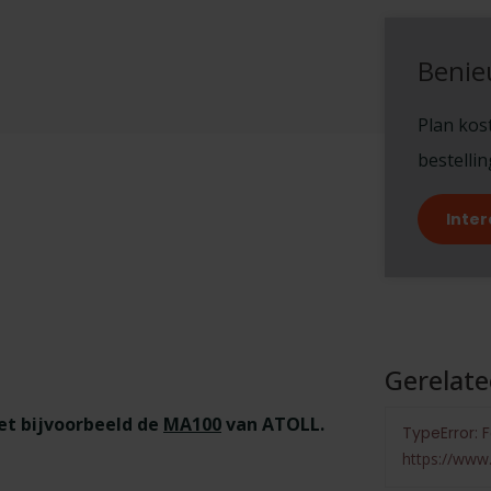
Benie
Plan kost
bestelli
Inter
Gerelat
et bijvoorbeeld de
MA100
van ATOLL.
TypeError: F
https://www.