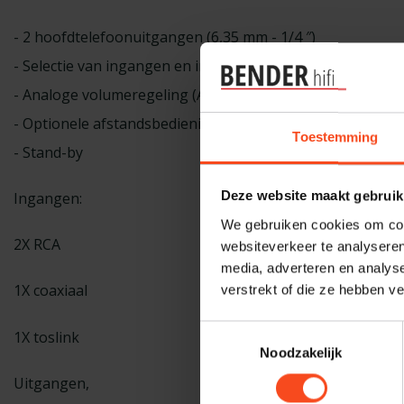
- 2 hoofdtelefoonuitgangen (6,35 mm - 1/4 ″)
- Selectie van ingangen en indicatoren
- Analoge volumeregeling (ALPS-potentiometer)
- Optionele afstandsbediening (selectie van volume en b
Toestemming
- Stand-by
Deze website maakt gebruik
Ingangen:
We gebruiken cookies om cont
2X RCA
websiteverkeer te analyseren
media, adverteren en analys
1X coaxiaal
verstrekt of die ze hebben v
Toestemmingsselectie
1X toslink
Noodzakelijk
Uitgangen,