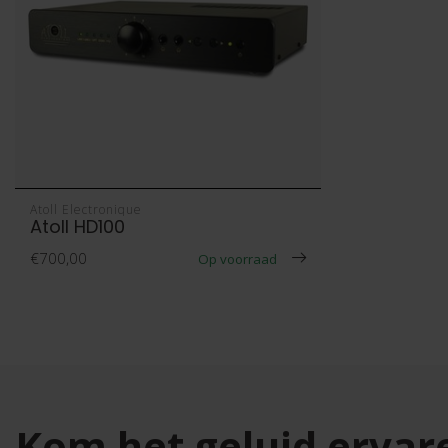
Atoll Electronique
Atoll HD100
€700,00
Op voorraad
Kom het geluid ervar