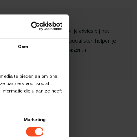
sioneel advies nodig?
n vraag over een product of wil je advies bij het
 de juiste keuze? Onze hi-fi specialisten helpen je
Over
eem contact op via
+31 26 445 3541
of
benderhifi.nl
 media te bieden en om ons
ze partners voor social
nformatie die u aan ze heeft
Marketing