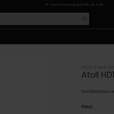
Gratis verzending vanaf €50,- (NL & BE)
Atoll Electro
Atoll HD
Hoofdtelefoon v
Kleur: