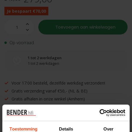
Je bespaart €70,00
Toevoegen aan winkelwagen
Op voorraad
1 tot 2 werkdagen
1 tot 2 werkdagen
Voor 17:00 besteld, dezelfde werkdag verzonden!
Gratis verzending vanaf €50,- (NL & BE)
Gratis afhalen in onze winkel (Arnhem)
Inruilen mogelijk!
Toestemming
Details
Over