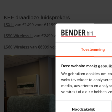
KEF draadloze luidsprekers
LSX II
van €1499 voor €1199
LS50 Wireless II
van €2499 voor €1999
LS60 Wireless
van €6999 voor €4999
Toestemming
Deze website maakt gebruik
We gebruiken cookies om cont
websiteverkeer te analyseren
media, adverteren en analys
verstrekt of die ze hebben v
Toestemmingsselectie
Noodzakelijk