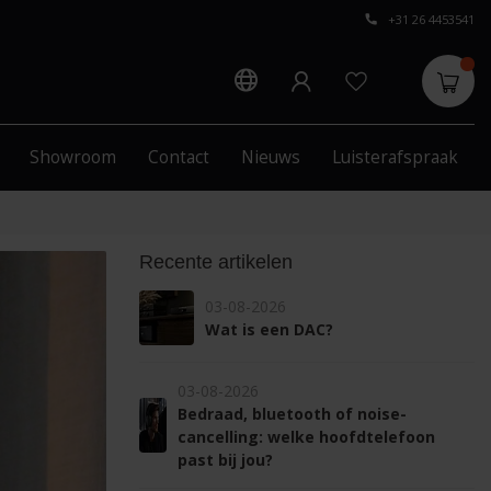
+31 26 4453541
Showroom
Contact
Nieuws
Luisterafspraak
Recente artikelen
03-08-2026
Wat is een DAC?
03-08-2026
Bedraad, bluetooth of noise-
cancelling: welke hoofdtelefoon
past bij jou?