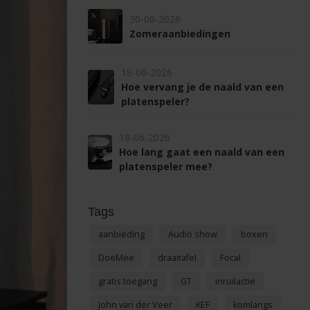
30-06-2026
Zomeraanbiedingen
18-06-2026
Hoe vervang je de naald van een
platenspeler?
18-06-2026
Hoe lang gaat een naald van een
platenspeler mee?
Tags
aanbieding
Audio show
boxen
DoeMee
draaitafel
Focal
gratis toegang
GT
inruilactie
John van der Veer
KEF
komlangs