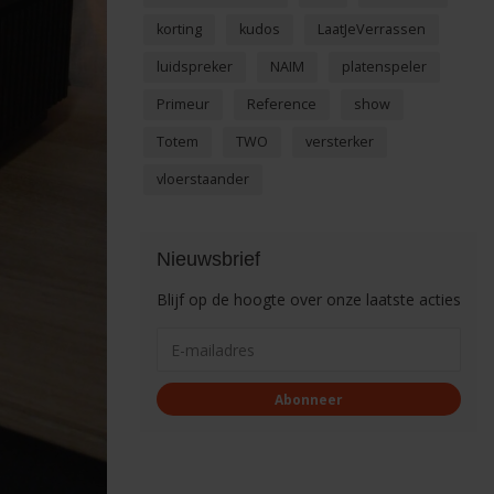
korting
kudos
LaatJeVerrassen
luidspreker
NAIM
platenspeler
Primeur
Reference
show
Totem
TWO
versterker
vloerstaander
Nieuwsbrief
Blijf op de hoogte over onze laatste acties
Abonneer