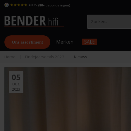
4.8
/5
(
80+
beoordelingen)
Merken
SALE
Ons assortiment
Home
|
Eindejaarsdeals 2023
|
Nieuws
05
DEC
2023