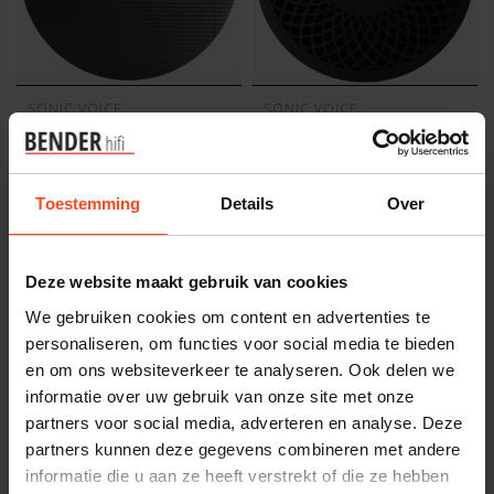
SONIC VOICE
SONIC VOICE
Sonic Voice Carbon
Sonic voice Z-mat
platenspeler mat
platenspelermat
€179,00
€179,00
Toestemming
Details
Over
Op voorraad
Op voorraad
Deze website maakt gebruik van cookies
We gebruiken cookies om content en advertenties te
personaliseren, om functies voor social media te bieden
en om ons websiteverkeer te analyseren. Ook delen we
informatie over uw gebruik van onze site met onze
partners voor social media, adverteren en analyse. Deze
partners kunnen deze gegevens combineren met andere
informatie die u aan ze heeft verstrekt of die ze hebben