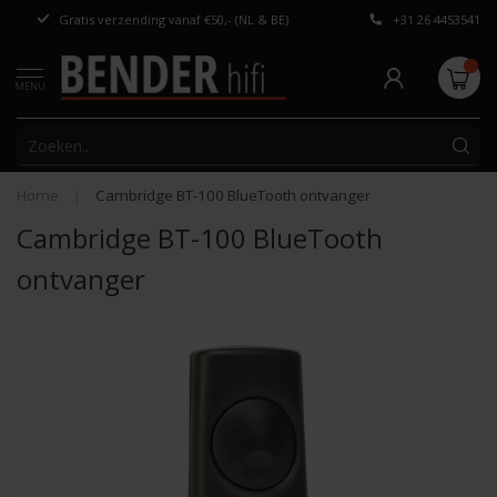
Gratis verzending vanaf €50,- (NL & BE)
+31 26 4453541
Persoonlijk adv
MENU
Home
|
Cambridge BT-100 BlueTooth ontvanger
Cambridge BT-100 BlueTooth
ontvanger