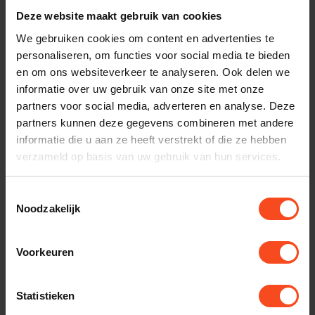
Plan kosteloos een luisterafspraak. Of heb je hulp
Deze website maakt gebruik van cookies
nodig bij je bestelling? Neem contact op met onze
We gebruiken cookies om content en advertenties te
klantenservice.
personaliseren, om functies voor social media te bieden
en om ons websiteverkeer te analyseren. Ook delen we
Interesse in product
informatie over uw gebruik van onze site met onze
partners voor social media, adverteren en analyse. Deze
Maak een luisterafspraak
partners kunnen deze gegevens combineren met andere
informatie die u aan ze heeft verstrekt of die ze hebben
verzameld op basis van uw gebruik van hun services.
Productomschrijving
Toestemmingsselectie
Noodzakelijk
Reviews
Voorkeuren
Gerelateerde producten
Statistieken
TypeError: Failed to fetch