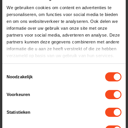
Specificaties
We gebruiken cookies om content en advertenties te
personaliseren, om functies voor social media te bieden
en om ons websiteverkeer te analyseren. Ook delen we
Gerelateerde producten
informatie over uw gebruik van onze site met onze
partners voor social media, adverteren en analyse. Deze
CAMBRIDGE AUDIO
partners kunnen deze gegevens combineren met andere
Cambridge MINX MIN12 (per
€79,00
informatie die u aan ze heeft verstrekt of die ze hebben
stuk)
€69,00
verzameld op basis van uw gebruik van hun services.
Op voorraad
Toestemmingsselectie
Noodzakelijk
CAMBRIDGE AUDIO
Cambridge MINX X301
€499,00
€425,00
Op voorraad
Voorkeuren
CAMBRIDGE AUDIO
Cambridge Minx 400M muur
Statistieken
beugel (set)
€29,00
Op voorraad