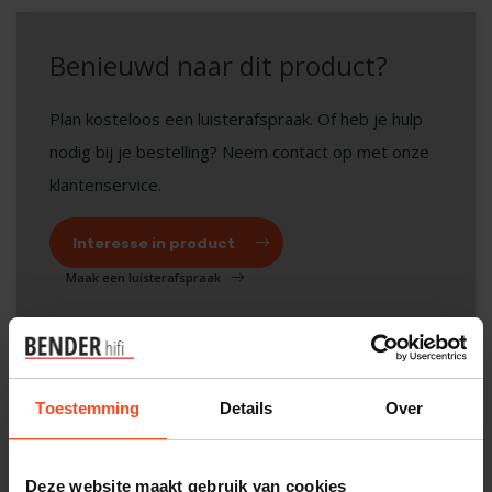
Benieuwd naar dit product?
Plan kosteloos een luisterafspraak. Of heb je hulp
nodig bij je bestelling? Neem contact op met onze
klantenservice.
Interesse in product
Maak een luisterafspraak
Productomschrijving
Toestemming
Details
Over
Reviews
Deze website maakt gebruik van cookies