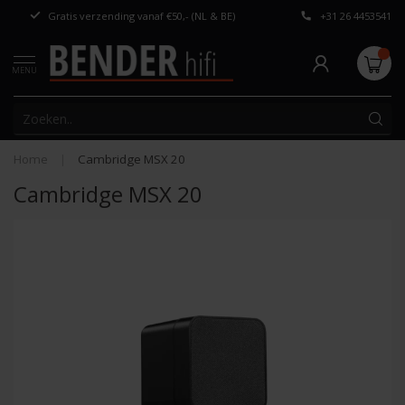
Gratis verzending vanaf €50,- (NL & BE)
+31 26 4453541
Persoonlijk adv
MENU
Home
|
Cambridge MSX 20
Cambridge MSX 20