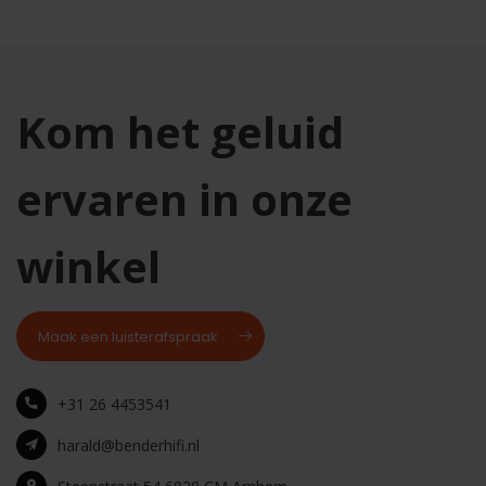
Kom het geluid
ervaren in onze
winkel
Maak een luisterafspraak
+31 26 4453541
harald@benderhifi.nl