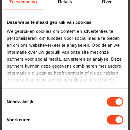
Toestemming
Details
Over
Benieuwd naar dit product?
Deze website maakt gebruik van cookies
Plan kosteloos een luisterafspraak. Of heb je hulp
We gebruiken cookies om content en advertenties te
nodig bij je bestelling? Neem contact op met onze
personaliseren, om functies voor social media te bieden
klantenservice.
en om ons websiteverkeer te analyseren. Ook delen we
informatie over uw gebruik van onze site met onze
Interesse in product
partners voor social media, adverteren en analyse. Deze
partners kunnen deze gegevens combineren met andere
Maak een luisterafspraak
informatie die u aan ze heeft verstrekt of die ze hebben
verzameld op basis van uw gebruik van hun services.
Productomschrijving
Toestemmingsselectie
Noodzakelijk
Reviews
Voorkeuren