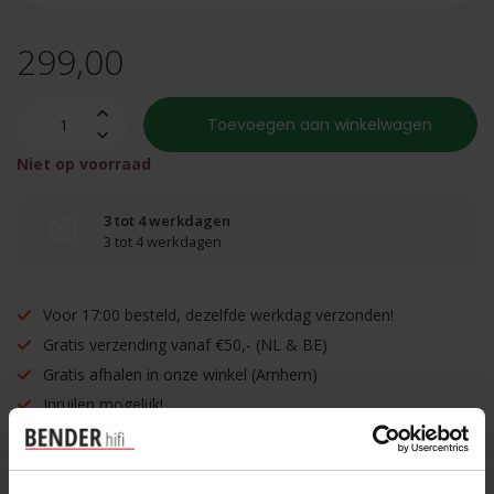
299,00
Toevoegen aan winkelwagen
Niet op voorraad
3 tot 4 werkdagen
3 tot 4 werkdagen
Voor 17:00 besteld, dezelfde werkdag verzonden!
Gratis verzending vanaf €50,- (NL & BE)
Gratis afhalen in onze winkel (Arnhem)
Inruilen mogelijk!