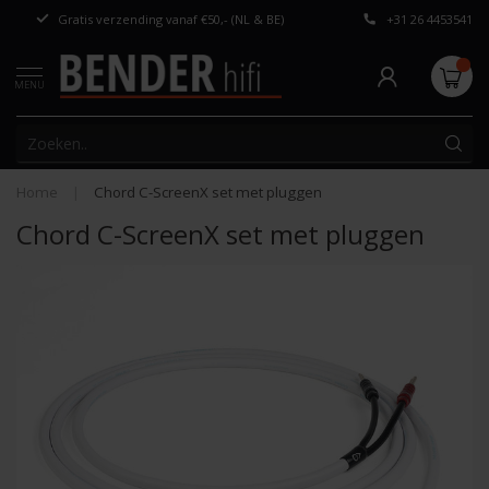
Gratis verzending vanaf €50,- (NL & BE)
+31 26 4453541
Persoonlijk adv
MENU
Home
|
Chord C-ScreenX set met pluggen
Chord C-ScreenX set met pluggen