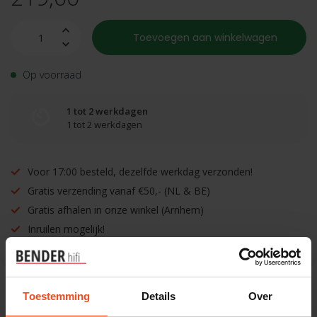
Toevoegen aan winkelwagen
Op voorraad
1 tot 2 werkdagen
1 tot 2 werkdagen
Voor 17:00 besteld, dezelfde werkdag verzonden!
Gratis verzending vanaf €50,- (NL & BE)
Gratis afhalen in onze winkel (Arnhem)
Inruilen mogelijk!
Toestemming
Details
Over
Benieuwd naar dit product?