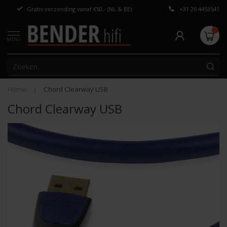
Gratis verzending vanaf €50,- (NL & BE)
+31 26 4453541
Persoonlijk adv
MENU
Home
|
Chord Clearway USB
Chord Clearway USB