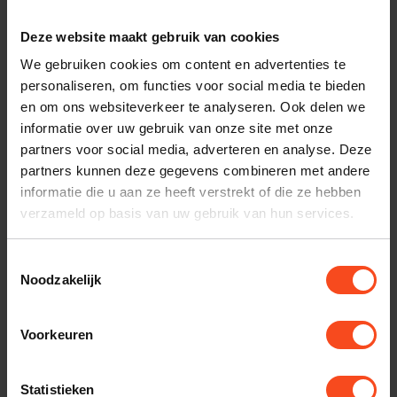
Deze website maakt gebruik van cookies
Plan kosteloos een luisterafspraak. Of heb je hulp
We gebruiken cookies om content en advertenties te
nodig bij je bestelling? Neem contact op met onze
personaliseren, om functies voor social media te bieden
klantenservice.
en om ons websiteverkeer te analyseren. Ook delen we
informatie over uw gebruik van onze site met onze
Interesse in product
partners voor social media, adverteren en analyse. Deze
partners kunnen deze gegevens combineren met andere
Maak een luisterafspraak
informatie die u aan ze heeft verstrekt of die ze hebben
verzameld op basis van uw gebruik van hun services.
Productomschrijving
Toestemmingsselectie
Noodzakelijk
Reviews
Voorkeuren
Gerelateerde producten
Statistieken