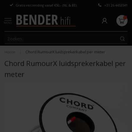
Gratis verzending vanaf €50,- (NL & BE)
+31 26 4453541
Persoonlijk adv
MENU
Home
|
Chord RumourX luidsprekerkabel per meter
Chord RumourX luidsprekerkabel per
meter