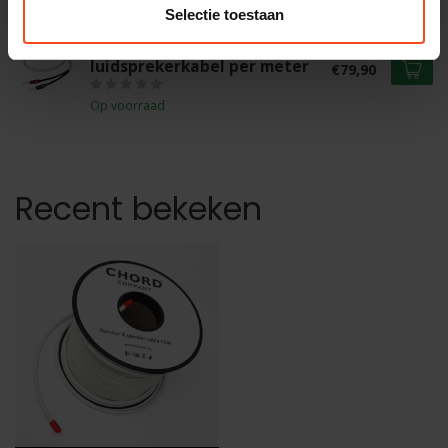
Selectie toestaan
THE CHORD COMPANY
Chord ShawlineX
luidsprekerkabel per meter
€79,90
Op voorraad
Recent bekeken