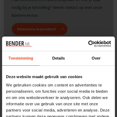
nodig bij je bestelling? Neem contact op met onze
klantenservice.
Interesse in product
Maak een luisterafspraak
Toestemming
Details
Over
Productomschrijving
Deze website maakt gebruik van cookies
Reviews
We gebruiken cookies om content en advertenties te
personaliseren, om functies voor social media te bieden
en om ons websiteverkeer te analyseren. Ook delen we
Gerelateerde producten
informatie over uw gebruik van onze site met onze
partners voor social media, adverteren en analyse. Deze
THE CHORD COMPANY
Chord RumourX
partners kunnen deze gegevens combineren met andere