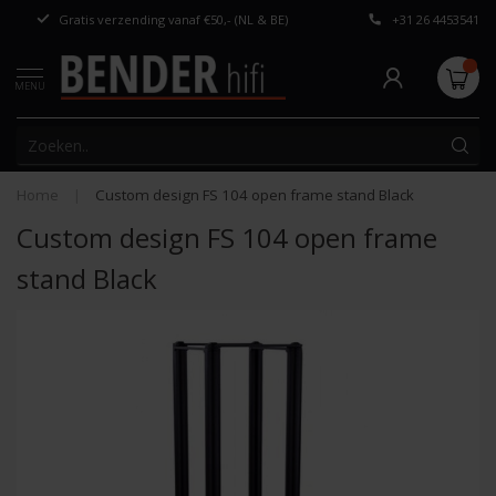
Gratis verzending vanaf €50,- (NL & BE)
+31 26 4453541
Persoonlijk adv
MENU
Home
|
Custom design FS 104 open frame stand Black
Custom design FS 104 open frame
stand Black