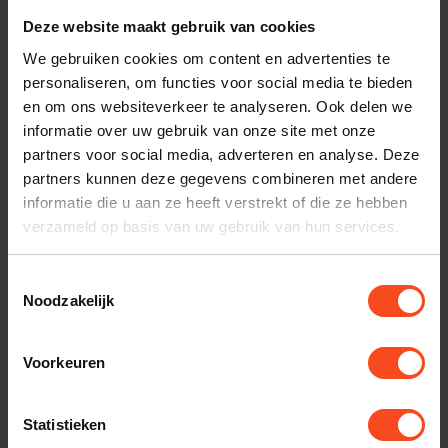
Deze website maakt gebruik van cookies
nodig bij je bestelling? Neem contact op met onze
klantenservice.
We gebruiken cookies om content en advertenties te
personaliseren, om functies voor social media te bieden
en om ons websiteverkeer te analyseren. Ook delen we
Interesse in product
informatie over uw gebruik van onze site met onze
Maak een luisterafspraak
partners voor social media, adverteren en analyse. Deze
partners kunnen deze gegevens combineren met andere
informatie die u aan ze heeft verstrekt of die ze hebben
verzameld op basis van uw gebruik van hun services.
Productomschrijving
Toestemmingsselectie
Reviews
Noodzakelijk
Voorkeuren
Gerelateerde producten
Statistieken
TypeError: Failed to fetch