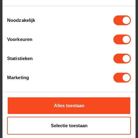
Op voorraad
Toestemmingsselectie
Noodzakelijk
GRADO
Grado SR325x
€399,00
Voorkeuren
Op voorraad
SOUND BY SWEDEN
Statistieken
Sound by sweden Nitro-X
MK2
€189,00
Marketing
Op voorraad
CAMBRIDGE AUDIO
Cambridge Melomania P100
SE
€279,00
Alles toestaan
Op voorraad
Selectie toestaan
NORSTONE
NorStone Headphone Stand