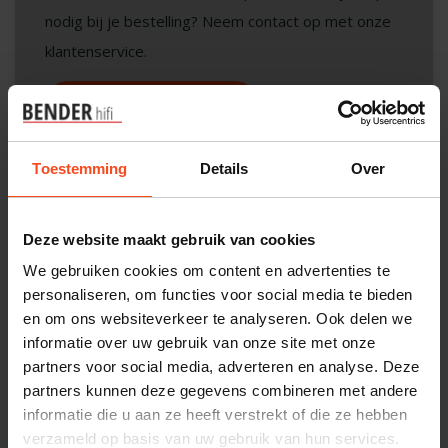
nodig bij je bestelling? Neem contact op met onze
klantenservice.
Interesse in product
Maak een luisterafspraak
Toestemming
Details
Over
Productomschrijving
Deze website maakt gebruik van cookies
We gebruiken cookies om content en advertenties te
Reviews
personaliseren, om functies voor social media te bieden
en om ons websiteverkeer te analyseren. Ook delen we
informatie over uw gebruik van onze site met onze
partners voor social media, adverteren en analyse. Deze
Gerelateerde producten
partners kunnen deze gegevens combineren met andere
informatie die u aan ze heeft verstrekt of die ze hebben
GRADO
Grado SR125x
verzameld op basis van uw gebruik van hun services.
€219,00