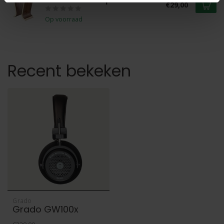
€29,00
Op voorraad
Recent bekeken
Grado
Grado GW100x