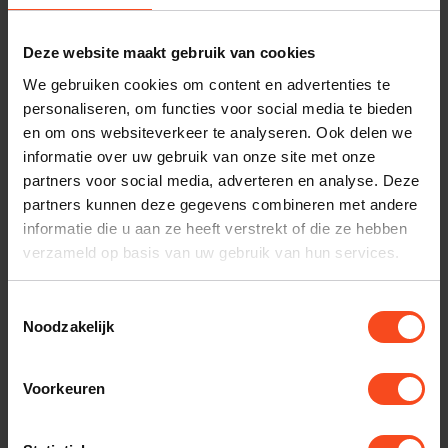
Plan kosteloos een luisterafspraak. Of heb je hulp
nodig bij je bestelling? Neem contact op met onze
Deze website maakt gebruik van cookies
klantenservice.
We gebruiken cookies om content en advertenties te
personaliseren, om functies voor social media te bieden
en om ons websiteverkeer te analyseren. Ook delen we
Interesse in product
informatie over uw gebruik van onze site met onze
Maak een luisterafspraak
partners voor social media, adverteren en analyse. Deze
partners kunnen deze gegevens combineren met andere
informatie die u aan ze heeft verstrekt of die ze hebben
verzameld op basis van uw gebruik van hun services.
Productomschrijving
Toestemmingsselectie
Reviews
Noodzakelijk
Specificaties
Voorkeuren