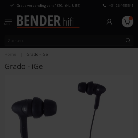
Gratis verzending vanaf €50,- (NL & BE)
+31 26 4453541
Persoonlijk adv
MENU
Home
|
Grado - iGe
Grado - iGe