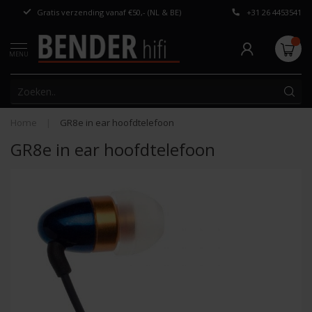
Gratis verzending vanaf €50,- (NL & BE)
+31 26 4453541
Persoonlijk adv
MENU
Home
|
GR8e in ear hoofdtelefoon
GR8e in ear hoofdtelefoon