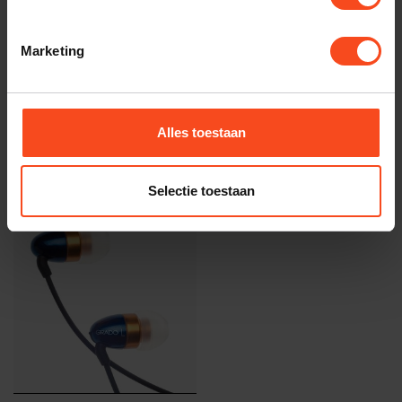
GRADO
Grado iGe3
Marketing
€149,00
Op voorraad
Alles toestaan
Recent bekeken
Selectie toestaan