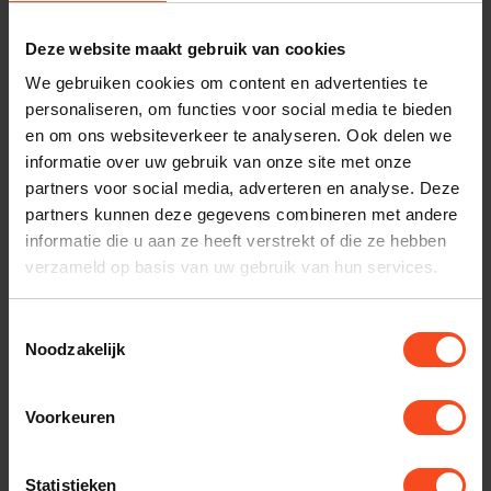
Plan kosteloos een luisterafspraak. Of heb je hulp
nodig bij je bestelling? Neem contact op met onze
Deze website maakt gebruik van cookies
klantenservice.
We gebruiken cookies om content en advertenties te
personaliseren, om functies voor social media te bieden
Interesse in product
en om ons websiteverkeer te analyseren. Ook delen we
informatie over uw gebruik van onze site met onze
Maak een luisterafspraak
partners voor social media, adverteren en analyse. Deze
partners kunnen deze gegevens combineren met andere
informatie die u aan ze heeft verstrekt of die ze hebben
Productomschrijving
verzameld op basis van uw gebruik van hun services.
Toestemmingsselectie
Reviews
Noodzakelijk
Specificaties
Voorkeuren
Gerelateerde producten
Statistieken