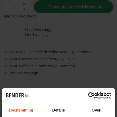
Toevoegen aan winkelwagen
Niet op voorraad
3 tot 4 werkdagen
3 tot 4 werkdagen
Voor 17:00 besteld, dezelfde werkdag verzonden!
Gratis verzending vanaf €50,- (NL & BE)
Gratis afhalen in onze winkel (Arnhem)
Inruilen mogelijk!
Benieuwd naar dit product?
Toestemming
Details
Over