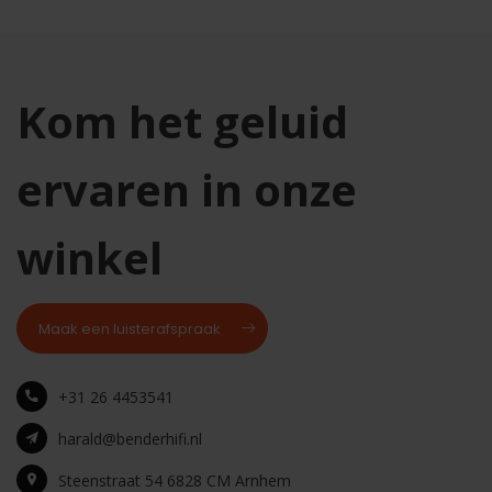
Kom het geluid
ervaren in onze
winkel
Maak een luisterafspraak
+31 26 4453541
harald@benderhifi.nl
Steenstraat 54 6828 CM Arnhem