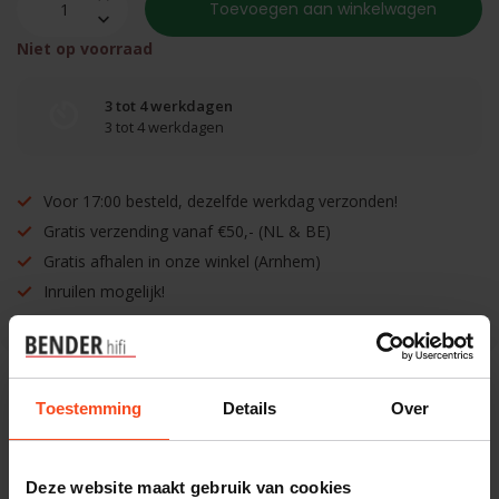
Toevoegen aan winkelwagen
Niet op voorraad
3 tot 4 werkdagen
3 tot 4 werkdagen
Voor 17:00 besteld, dezelfde werkdag verzonden!
Gratis verzending vanaf €50,- (NL & BE)
Gratis afhalen in onze winkel (Arnhem)
Inruilen mogelijk!
Toestemming
Details
Over
Benieuwd naar dit product?
Plan kosteloos een luisterafspraak. Of heb je hulp
Deze website maakt gebruik van cookies