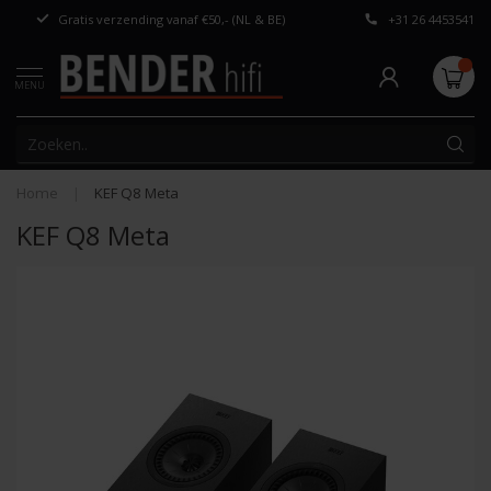
Gratis verzending vanaf €50,- (NL & BE)
+31 26 4453541
Persoonlijk adv
MENU
Home
|
KEF Q8 Meta
KEF Q8 Meta