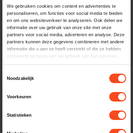
nodig bij je bestelling? Neem contact op met onze
We gebruiken cookies om content en advertenties te
personaliseren, om functies voor social media te bieden
klantenservice.
en om ons websiteverkeer te analyseren. Ook delen we
informatie over uw gebruik van onze site met onze
Interesse in product
partners voor social media, adverteren en analyse. Deze
Maak een luisterafspraak
partners kunnen deze gegevens combineren met andere
informatie die u aan ze heeft verstrekt of die ze hebben
verzameld op basis van uw gebruik van hun services.
Productomschrijving
Toestemmingsselectie
Noodzakelijk
Reviews
Voorkeuren
Gerelateerde producten
Statistieken
TypeError: Failed to fetch
https://www.benderhifi.nl/merken/kef/q-series/