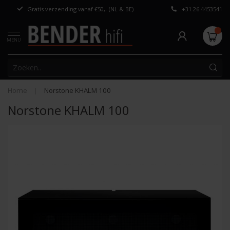
Gratis verzending vanaf €50,- (NL & BE)
+31 26 4453541
Persoonlijk adv
MENU
Home
|
Norstone KHALM 100
Norstone KHALM 100