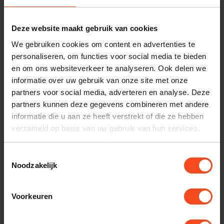
Deze website maakt gebruik van cookies
Benieuwd naar dit product?
We gebruiken cookies om content en advertenties te
personaliseren, om functies voor social media te bieden
Plan kosteloos een luisterafspraak. Of heb je hulp
en om ons websiteverkeer te analyseren. Ook delen we
nodig bij je bestelling? Neem contact op met onze
informatie over uw gebruik van onze site met onze
klantenservice.
partners voor social media, adverteren en analyse. Deze
partners kunnen deze gegevens combineren met andere
informatie die u aan ze heeft verstrekt of die ze hebben
Interesse in product
verzameld op basis van uw gebruik van hun services.
Maak een luisterafspraak
Toestemmingsselectie
Noodzakelijk
Productomschrijving
Voorkeuren
Reviews