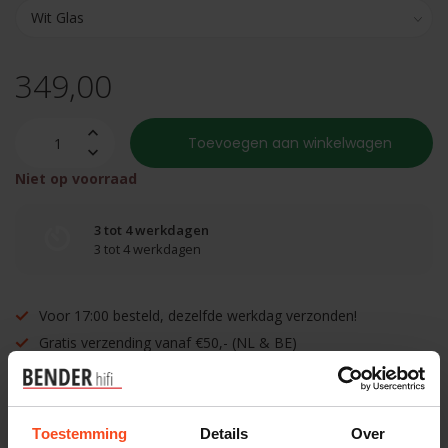
349,00
Toevoegen aan winkelwagen
Niet op voorraad
3 tot 4 werkdagen
3 tot 4 werkdagen
Voor 17:00 besteld, dezelfde werkdag verzonden!
Gratis verzending vanaf €50,- (NL & BE)
Gratis afhalen in onze winkel (Arnhem)
Inruilen mogelijk!
Toestemming
Details
Over