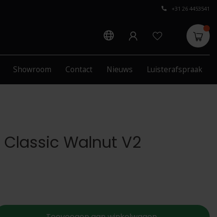
+31 26 4453541
Showroom
Contact
Nieuws
Luisterafspraak
 Classic Walnut V2
Toevoegen aan winkelwagen