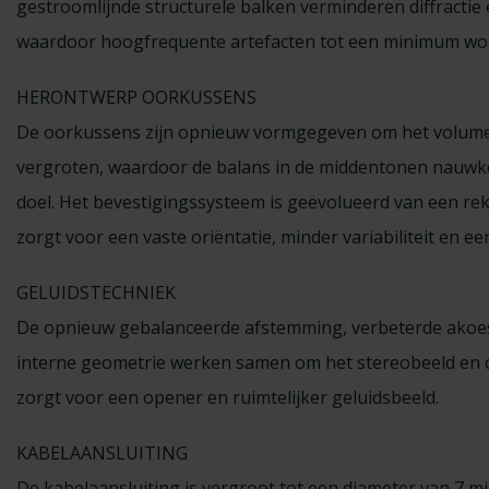
gestroomlijnde structurele balken verminderen diffractie 
waardoor hoogfrequente artefacten tot een minimum wo
HERONTWERP OORKUSSENS
De oorkussens zijn opnieuw vormgegeven om het volume i
vergroten, waardoor de balans in de middentonen nauwk
doel. Het bevestigingssysteem is geëvolueerd van een re
zorgt voor een vaste oriëntatie, minder variabiliteit en 
GELUIDSTECHNIEK
De opnieuw gebalanceerde afstemming, verbeterde akoest
interne geometrie werken samen om het stereobeeld en d
zorgt voor een opener en ruimtelijker geluidsbeeld.
KABELAANSLUITING
De kabelaansluiting is vergroot tot een diameter van 7 mil