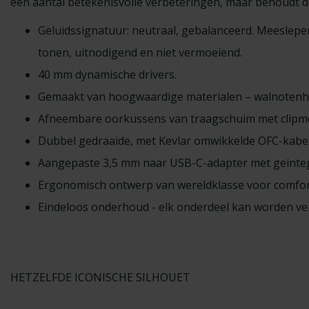
een aantal betekenisvolle verbeteringen, maar behoudt de
Geluidssignatuur: neutraal, gebalanceerd. Meeslep
tonen, uitnodigend en niet vermoeiend.
40 mm dynamische drivers.
Gemaakt van hoogwaardige materialen – walnotenhou
Afneembare oorkussens van traagschuim met clipm
Dubbel gedraaide, met Kevlar omwikkelde OFC-kabel
Aangepaste 3,5 mm naar USB-C-adapter met geïnt
Ergonomisch ontwerp van wereldklasse voor comfort
Eindeloos onderhoud - elk onderdeel kan worden ve
HETZELFDE ICONISCHE SILHOUET