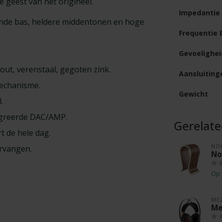
 geest van het origineel.
Impedantie
ende bas, heldere middentonen en hoge
Frequentie 
Gevoelighei
t, verenstaal, gegoten zink.
Aansluiting
echanisme.
Gewicht
.
egreerde DAC/AMP.
Gerelat
 de hele dag.
NO
rvangen.
No
Op 
ME
Me