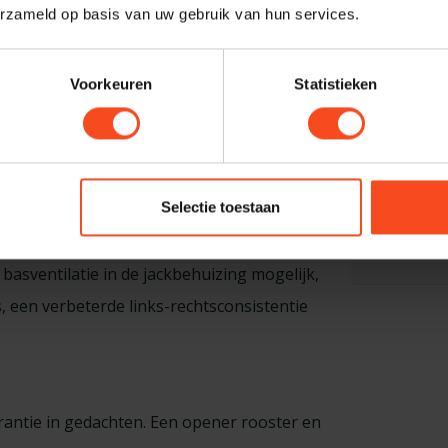
erzameld op basis van uw gebruik van hun services.
Voorkeuren
Statistieken
Profes
ume verschuift holteresonanties naar
Heb je ee
, waardoor de controle in het
maken van
an aan de nieuwe afstemmingsdoelen.
graag. N
Selectie toestaan
harald@
lle belangrijke verbindingen. Deze
basventilatie in de jackbehuizing mogelijk,
, een verbeterde links-rechtsconsistentie
antie in gedachten. Een opener rooster en