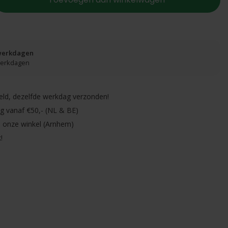
 werkdagen
 werkdagen
eld, dezelfde werkdag verzonden!
ng vanaf €50,- (NL & BE)
in onze winkel (Arnhem)
!