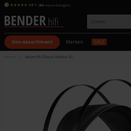
4.8
/5
(
80+
beoordelingen)
Ons assortiment
Merken
SALE
Home
|
Meze 99 Classic Walnut V2