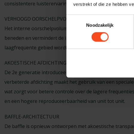
consistentere luisterervaring voor alle paren.
verstrekt of die ze hebben v
Toestemmingsselectie
VERHOOGD OORSCHELPVOLUME
Noodzakelijk
Het interne oorschelpvolume is vergroot. Een groter vol
beneden en vermindert de interacties met staande golven
laagfrequente gebied wordt verbeterd en er wordt volda
AKOESTISCHE AFDICHTING EN BASSPOORT
De 2e generatie introduceert nauwkeurige afdichting bij a
verbeterde afdichting maakt het gebruik van een speciale 
wat zorgt voor betere controle over de lagere frequenties
en een hogere reproduceerbaarheid van unit tot unit.
BAFFLE-ARCHITECTUUR
De baffle is opnieuw ontworpen met akoestische transpar