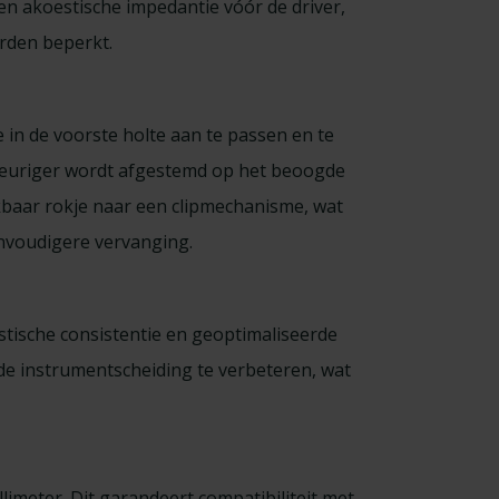
en akoestische impedantie vóór de driver,
rden beperkt.
n de voorste holte aan te passen en te
euriger wordt afgestemd op het beoogde
kbaar rokje naar een clipmechanisme, wat
eenvoudigere vervanging.
ische consistentie en geoptimaliseerde
e instrumentscheiding te verbeteren, wat
limeter. Dit garandeert compatibiliteit met