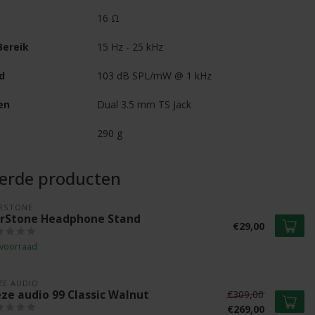
16 Ω
Bereik
15 Hz - 25 kHz
d
103 dB SPL/mW @ 1 kHz
en
Dual 3.5 mm TS Jack
290 g
eerde producten
RSTONE
rStone Headphone Stand
€29,00
voorraad
ZE AUDIO
ze audio 99 Classic Walnut
€309,00
€269,00