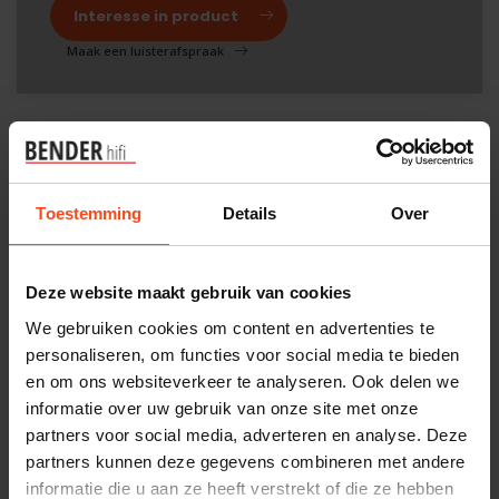
Interesse in product
Maak een luisterafspraak
Productomschrijving
Toestemming
Details
Over
Reviews
Specificaties
Deze website maakt gebruik van cookies
We gebruiken cookies om content en advertenties te
personaliseren, om functies voor social media te bieden
Gerelateerde producten
en om ons websiteverkeer te analyseren. Ook delen we
informatie over uw gebruik van onze site met onze
NORSTONE
partners voor social media, adverteren en analyse. Deze
NorStone Headphone Stand
€29,00
partners kunnen deze gegevens combineren met andere
informatie die u aan ze heeft verstrekt of die ze hebben
Op voorraad