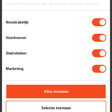
verzameld op basis van uw gebruik van hun services.
QUESTYLE
Questyle M15C
Toestemmingsselectie
€109,00
Noodzakelijk
Op voorraad
Voorkeuren
MEZE AUDIO
Meze Audio 105 Silva
€499,00
Op voorraad
Statistieken
MEZE AUDIO
Marketing
Meze 99 Classic Walnut V2
€349,00
Op voorraad
Alles toestaan
MEZE AUDIO
Meze 109 PRO
€799,00
Op voorraad
Selectie toestaan