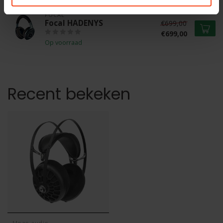
FOCAL
Focal HADENYS
€699,00
€699,00
Op voorraad
Recent bekeken