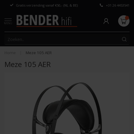
Gratis verzending vanaf €50,- (NL & BE)
+31 26 4453541
Persoonlijk adv
MENU
Home
|
Meze 105 AER
Meze 105 AER