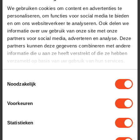
We gebruiken cookies om content en advertenties te
Maak een luisterafspraak
personaliseren, om functies voor social media te bieden
en om ons websiteverkeer te analyseren. Ook delen we
informatie over uw gebruik van onze site met onze
partners voor social media, adverteren en analyse. Deze
Productomschrijving
partners kunnen deze gegevens combineren met andere
informatie die u aan ze heeft verstrekt of die ze hebben
Reviews
verzameld op basis van uw gebruik van hun services.
Specificaties
Toestemmingsselectie
Noodzakelijk
Gerelateerde producten
Voorkeuren
NORSTONE
Norstone Khalm 140
Statistieken
€499,00
Op voorraad