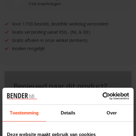
3 tot 4 werkdagen
Voor 17:00 besteld, dezelfde werkdag verzonden!
Gratis verzending vanaf €50,- (NL & BE)
Gratis afhalen in onze winkel (Arnhem)
Inruilen mogelijk!
Benieuwd naar dit product?
Plan kosteloos een luisterafspraak. Of heb je hulp
nodig bij je bestelling? Neem contact op met onze
Toestemming
Details
Over
klantenservice.
Deze website maakt gebruik van cookies
Interesse in product