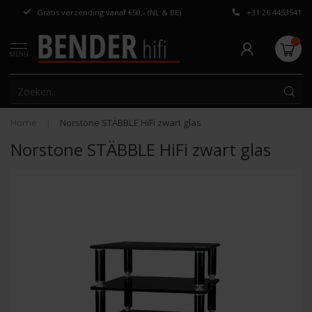
Gratis verzending vanaf €50,- (NL & BE)
+31 26 4453541
Persoonlijk adv
MENU
Home
|
Norstone STÄBBLE HiFi zwart glas
Norstone STÄBBLE HiFi zwart glas