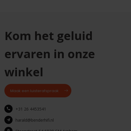
Kom het geluid
ervaren in onze
winkel
Maak een luisterafspraak
+31 26 4453541
harald@benderhifi.nl