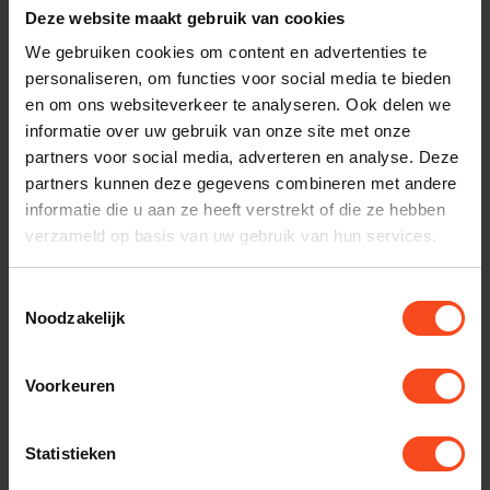
Deze website maakt gebruik van cookies
nodig bij je bestelling? Neem contact op met onze
We gebruiken cookies om content en advertenties te
klantenservice.
personaliseren, om functies voor social media te bieden
en om ons websiteverkeer te analyseren. Ook delen we
Interesse in product
informatie over uw gebruik van onze site met onze
partners voor social media, adverteren en analyse. Deze
Maak een luisterafspraak
partners kunnen deze gegevens combineren met andere
informatie die u aan ze heeft verstrekt of die ze hebben
verzameld op basis van uw gebruik van hun services.
Productomschrijving
Toestemmingsselectie
Noodzakelijk
Reviews
Voorkeuren
Gerelateerde producten
Statistieken
TypeError: Failed to fetch