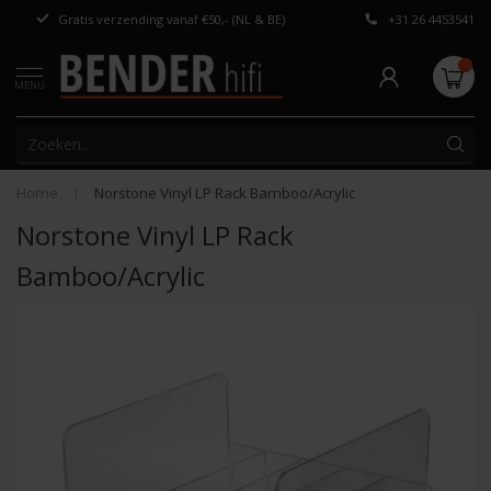
Gratis verzending vanaf €50,- (NL & BE)
+31 26 4453541
Persoonlijk adv
MENU
Home
|
Norstone Vinyl LP Rack Bamboo/Acrylic
Norstone Vinyl LP Rack
Bamboo/Acrylic