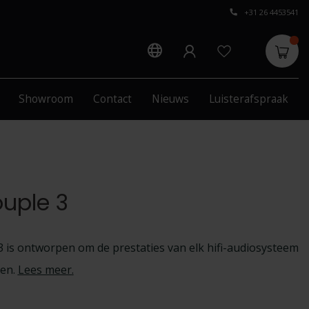
+31 26 4453541
Showroom
Contact
Nieuws
Luisterafspraak
uple 3
 is ontworpen om de prestaties van elk hifi-audiosysteem
en.
Lees meer
.