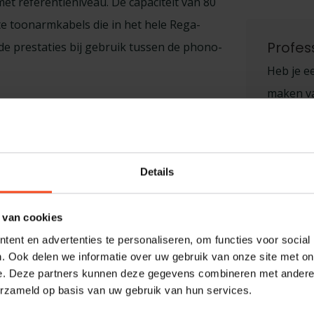
t referentieniveau. De capaciteit van 80
e toonarmkabels die in het hele Rega-
Profes
de prestaties bij gebruik tussen de phono-
Heb je ee
maken van
dige Neutrik RCA-pluggen voor maximale
graag. N
ische trekontlasting die beschermt tegen
harald@
Details
 geassembleerd volgens onze strenge
en wordt geleverd met de levenslange
 van cookies
ent en advertenties te personaliseren, om functies voor social
. Ook delen we informatie over uw gebruik van onze site met on
e. Deze partners kunnen deze gegevens combineren met andere i
erzameld op basis van uw gebruik van hun services.