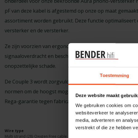
onderdeel voor onze bekroonde Aura phono-versterker me
pF van deze kabel is afgestemd op onze op maat gemaakt
assortiment worden gebruikt. Deze functie optimaliseert 
versterker en de versterker.
Ze zijn voorzien van ergonomisch ontworpen, hoogwaar
signaaloverdracht en beschikken tevens over een mechan
onopzettelijke schade.
Toestemming
De Couple 3 wordt zorgvuldig met de hand in eigen huis
normen om de hoogst mogelijke kwaliteit te garanderen 
Deze website maakt gebruik
Rega-garantie tegen fabricagefouten.
We gebruiken cookies om cont
websiteverkeer te analyseren
media, adverteren en analys
verstrekt of die ze hebben v
Wire type
Multi strand (28) Oxygen Free cable