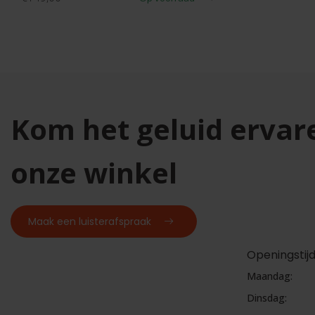
Kom het geluid ervar
onze winkel
Maak een luisterafspraak
Openingstij
Maandag:
Dinsdag: