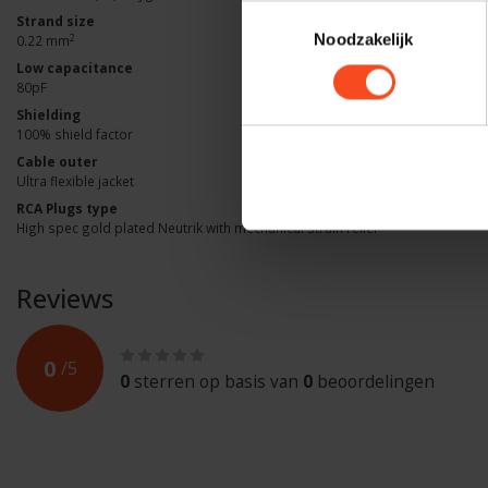
Toestemmingsselectie
Strand size
Noodzakelijk
2
0.22 mm
Low capacitance
80pF
Shielding
100% shield factor
Cable outer
Ultra flexible jacket
RCA Plugs type
High spec gold plated Neutrik with mechanical strain relief
Reviews
0
/
5
0
sterren op basis van
0
beoordelingen