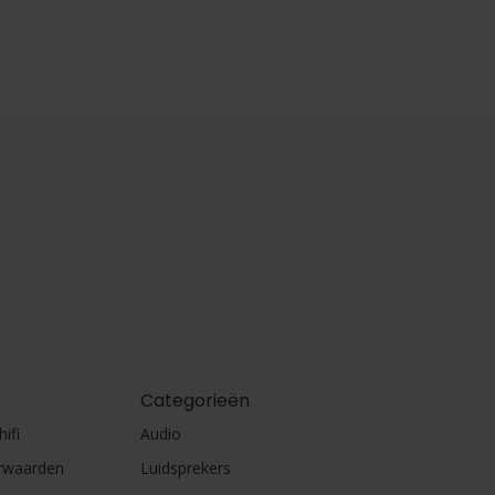
Categorieën
ifi
Audio
rwaarden
Luidsprekers