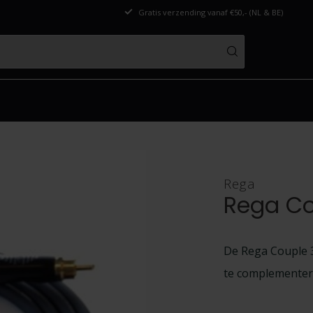
Gratis verzending vanaf €50,- (NL & BE)
Rega
Rega Co
De Rega Couple 3
te complementer