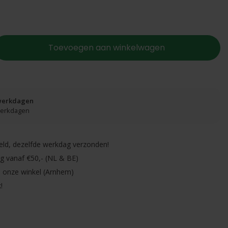
Toevoegen aan winkelwagen
 werkdagen
 werkdagen
eld, dezelfde werkdag verzonden!
ng vanaf €50,- (NL & BE)
in onze winkel (Arnhem)
!