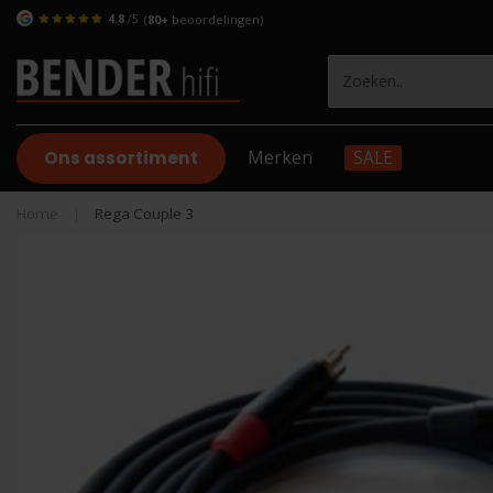
4.8
/5
(
80+
beoordelingen)
Ons assortiment
Merken
SALE
Home
|
Rega Couple 3