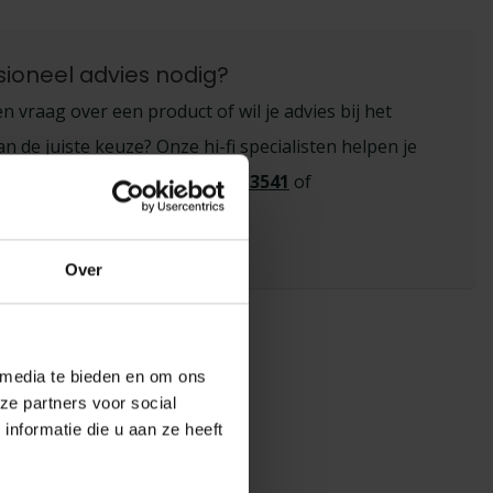
sioneel advies nodig?
n vraag over een product of wil je advies bij het
 de juiste keuze? Onze hi-fi specialisten helpen je
eem contact op via
+31 26 445 3541
of
benderhifi.nl
Over
 media te bieden en om ons
ze partners voor social
nformatie die u aan ze heeft