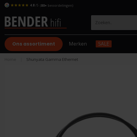
4.8
/5
(
80+
beoordelingen)
Ons assortiment
Merken
SALE
Home
|
Shunyata Gamma Ethernet