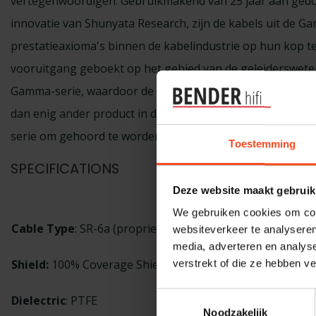
vertegenwoordigen. Gebruikmakend van 25 jaar aan ged
innovatie van Shunyata Research, zijn de kabels uit de Ga
prestatieaxioma's binnen de kabelindustrie op hun kop te
vooruitgang geboekt op het gebied van de geleiderswete
Gamma-serie, waardoor de prestaties tot ver boven verwa
dan enig ander product in de geschiedenis van Shunyata 
serie om gehoord te worden, zelfs in vergelijking met kabel
Toestemming
SPECIFICATIONS
Deze website maakt gebruik
We gebruiken cookies om cont
Cable Type
: SR-6a (proprietary)
websiteverkeer te analyseren
KPIP v2 Proces
media, adverteren en analys
Shield:
100% Coverage Shield
verstrekt of die ze hebben v
Standard Leng
Toestemmingsselectie
Dielectric
: PTFE
Color:
Charcoal
Noodzakelijk