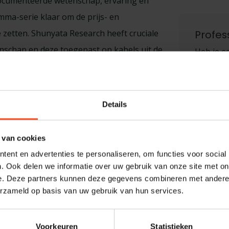
ocumenteerde wetenschap, ervaring en
mma-serie klaar om de prijs- en
 zetten. Shunyata Research heeft cruciale
Profes
nschap en deze toegepast op kabels uit de
Heb je ee
chting zijn gestegen. Misschien wel meer
maken van
Research vereisen kabels uit de Gamma-
graag. N
s die twee tot drie keer zo duur zijn.
harald@
Details
 van cookies
ent en advertenties te personaliseren, om functies voor social
. Ook delen we informatie over uw gebruik van onze site met on
sing:
4-days
e. Deze partners kunnen deze gegevens combineren met andere i
erzameld op basis van uw gebruik van hun services.
th:
1.50 meters
 flex
Voorkeuren
Statistieken