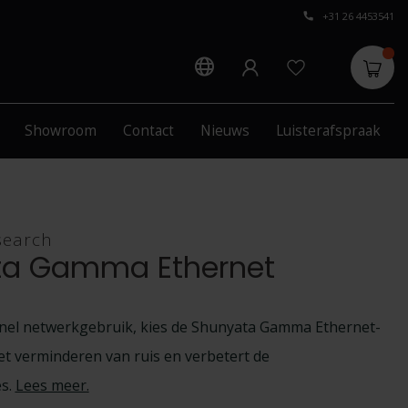
+31 26 4453541
Showroom
Contact
Nieuws
Luisterafspraak
search
ta Gamma Ethernet
snel netwerkgebruik, kies de Shunyata Gamma Ethernet-
het verminderen van ruis en verbetert de
es.
Lees meer
.