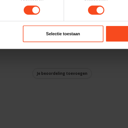
nce:
polarity tests – by two technicians
sulation breakdown @ 1,200 VAC
Selectie toestaan
Je beoordeling toevoegen