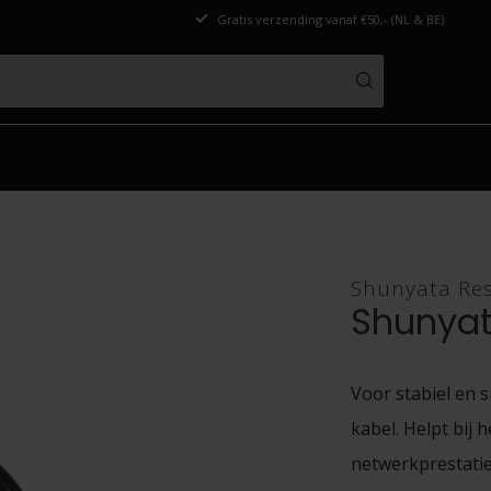
Gratis verzending vanaf €50,- (NL & BE)
Shunyata Re
Shunya
Voor stabiel en 
kabel. Helpt bij 
netwerkprestati