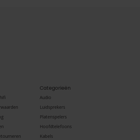
Categorieën
ifi
Audio
rwaarden
Luidsprekers
ng
Platenspelers
en
Hoofdtelefoons
etourneren
Kabels