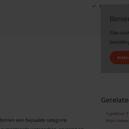
Inruilen mogelijk
Benie
Plan kost
bestelli
Inter
Gerelat
TypeError: F
 binnen een bepaalde categorie
https://www.