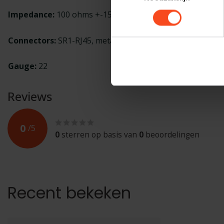
Impedance:
100 ohms +-15
Safety Assura
Continuity and 
Connectors:
SR1-RJ45, metal construction
HiPOT tests in
Gauge:
22
Reviews
0
/
5
0
sterren op basis van
0
beoordelingen
Recent bekeken