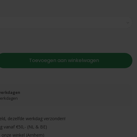
Toevoegen aan winkelwagen
 werkdagen
 werkdagen
eld, dezelfde werkdag verzonden!
ng vanaf €50,- (NL & BE)
in onze winkel (Arnhem)