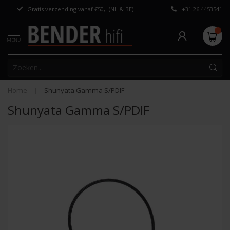
Gratis verzending vanaf €50,- (NL & BE)
+31 26 4453541
Persoonlijk adv
MENU
Home
|
Shunyata Gamma S/PDIF
Shunyata Gamma S/PDIF