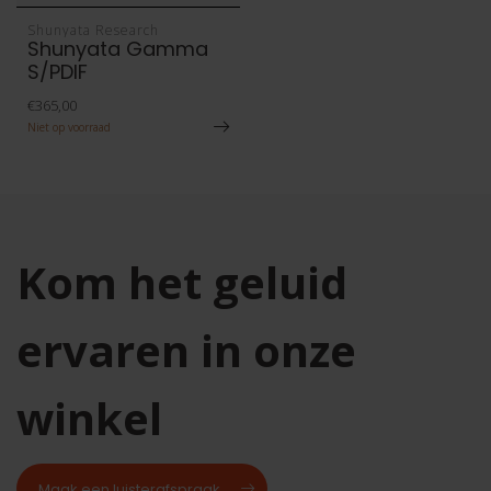
Shunyata Research
Shunyata Gamma
S/PDIF
€365,00
Niet op voorraad
Kom het geluid
ervaren in onze
winkel
Maak een luisterafspraak