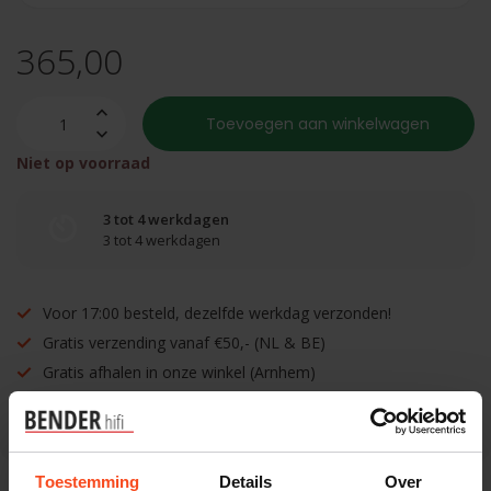
365,00
Toevoegen aan winkelwagen
Niet op voorraad
3 tot 4 werkdagen
3 tot 4 werkdagen
Voor 17:00 besteld, dezelfde werkdag verzonden!
Gratis verzending vanaf €50,- (NL & BE)
Gratis afhalen in onze winkel (Arnhem)
Inruilen mogelijk!
Toestemming
Details
Over