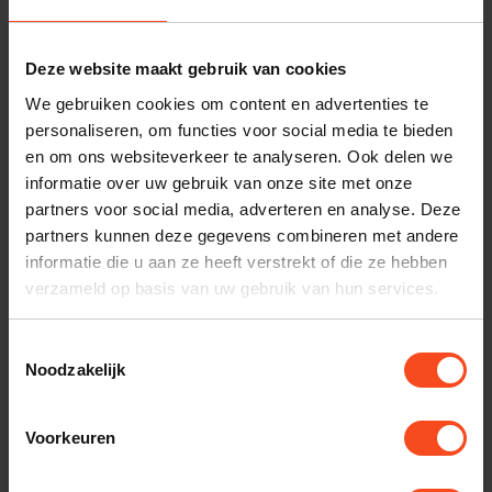
Benieuwd naar dit product?
Deze website maakt gebruik van cookies
Plan kosteloos een luisterafspraak. Of heb je hulp
We gebruiken cookies om content en advertenties te
personaliseren, om functies voor social media te bieden
nodig bij je bestelling? Neem contact op met onze
en om ons websiteverkeer te analyseren. Ook delen we
klantenservice.
informatie over uw gebruik van onze site met onze
partners voor social media, adverteren en analyse. Deze
Interesse in product
partners kunnen deze gegevens combineren met andere
Maak een luisterafspraak
informatie die u aan ze heeft verstrekt of die ze hebben
verzameld op basis van uw gebruik van hun services.
Toestemmingsselectie
Productomschrijving
Noodzakelijk
Reviews
Voorkeuren