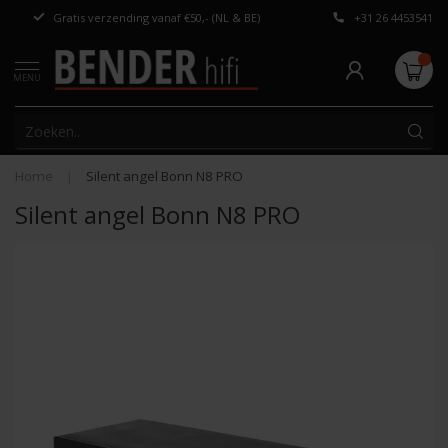
Gratis verzending vanaf €50,- (NL & BE)
+31 26 4453541
Persoonlijk adv
MENU
Home
|
Silent angel Bonn N8 PRO
Silent angel Bonn N8 PRO