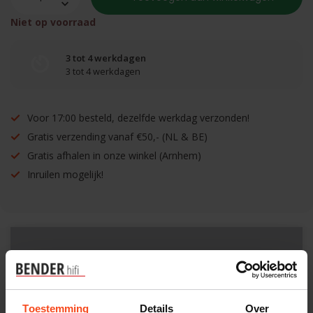
Niet op voorraad
3 tot 4 werkdagen
3 tot 4 werkdagen
Voor 17:00 besteld, dezelfde werkdag verzonden!
Gratis verzending vanaf €50,- (NL & BE)
Gratis afhalen in onze winkel (Arnhem)
Inruilen mogelijk!
Benieuwd naar dit product?
Plan kosteloos een luisterafspraak. Of heb je hulp
Toestemming
Details
Over