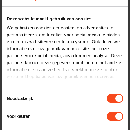
nodig bij je bestelling? Neem contact op met onze
klantenservice.
Deze website maakt gebruik van cookies
Interesse in product
We gebruiken cookies om content en advertenties te
personaliseren, om functies voor social media te bieden
Maak een luisterafspraak
en om ons websiteverkeer te analyseren. Ook delen we
informatie over uw gebruik van onze site met onze
partners voor social media, adverteren en analyse. Deze
Productomschrijving
partners kunnen deze gegevens combineren met andere
informatie die u aan ze heeft verstrekt of die ze hebben
verzameld op basis van uw gebruik van hun services.
Reviews
Toestemmingsselectie
Noodzakelijk
Gerelateerde producten
Voorkeuren
SILENT ANGEL
Silent Angel Bonn N8
€449,00
€395,00