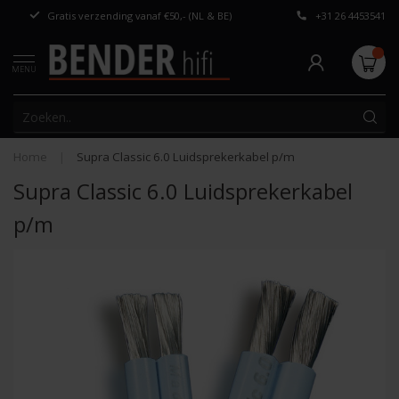
Gratis verzending vanaf €50,- (NL & BE)
+31 26 4453541
Persoonlijk adv
MENU
Home
|
Supra Classic 6.0 Luidsprekerkabel p/m
Supra Classic 6.0 Luidsprekerkabel
p/m