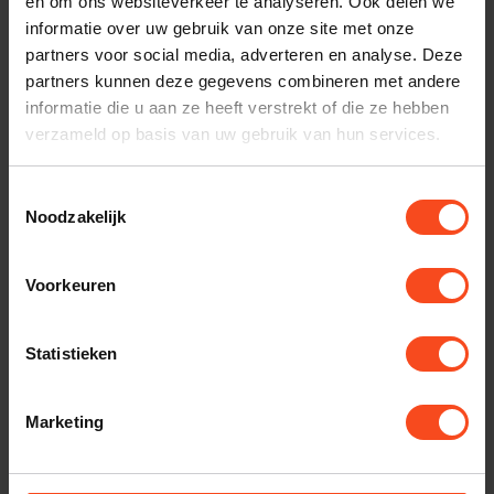
en om ons websiteverkeer te analyseren. Ook delen we
NORSTONE
Norstone Nroban Banaan
informatie over uw gebruik van onze site met onze
set van vier stuks
€19,90
partners voor social media, adverteren en analyse. Deze
partners kunnen deze gegevens combineren met andere
Op voorraad
informatie die u aan ze heeft verstrekt of die ze hebben
verzameld op basis van uw gebruik van hun services.
NORSTONE
Norstone Banaanplug
klembaar BLS 500
€69,00
Toestemmingsselectie
Noodzakelijk
Op voorraad
SUPRA CABLES
Voorkeuren
Supra Luidsprekerkabel Ply
3.4 per meter
€13,50
Statistieken
Op voorraad
SUPRA CABLES
Marketing
Supra CombiCon Kit
luidspreker connectors set
€65,00
Op voorraad