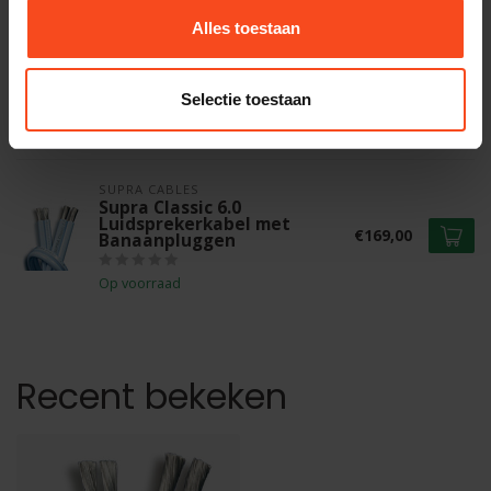
Alles toestaan
SUPRA CABLES
Supra Classic 4.0 Luidspreker
lichtblauw per meter
€8,00
Selectie toestaan
Op voorraad
SUPRA CABLES
Supra Classic 6.0
Luidsprekerkabel met
€169,00
Banaanpluggen
Op voorraad
Recent bekeken