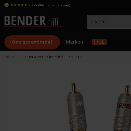
4.8
/5
(
80+
beoordelingen)
Ons assortiment
Merken
SALE
Home
|
Supra Sword Interlink 0.8 meter