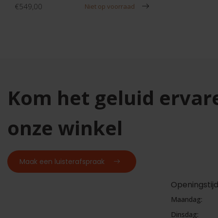
€549,00
Niet op voorraad
Kom het geluid ervar
onze winkel
Maak een luisterafspraak
Openingstij
Maandag:
Dinsdag: