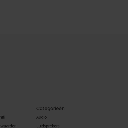
Categorieën
ifi
Audio
rwaarden
Luidsprekers