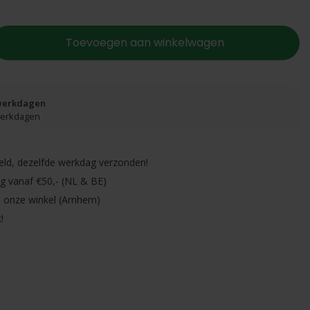
Toevoegen aan winkelwagen
 werkdagen
 werkdagen
eld, dezelfde werkdag verzonden!
ng vanaf €50,- (NL & BE)
in onze winkel (Arnhem)
!