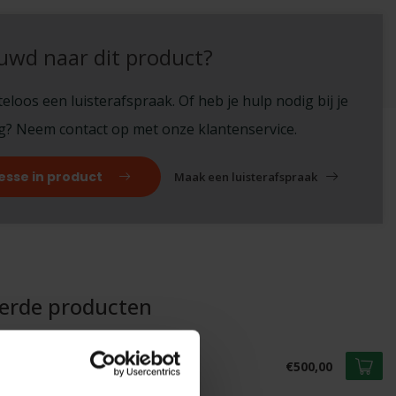
uwd naar dit product?
eloos een luisterafspraak. Of heb je hulp nodig bij je
ng? Neem contact op met onze klantenservice.
esse in product
Maak een luisterafspraak
eerde producten
IADE
iade Flow 202 RCA
€500,00
voorraad