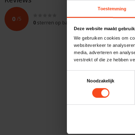
Toestemming
0
/
5
0
sterren op basis van
0
beoordelingen
Deze website maakt gebruik
We gebruiken cookies om cont
websiteverkeer te analyseren
media, adverteren en analys
verstrekt of die ze hebben v
Toestemmingsselectie
Noodzakelijk