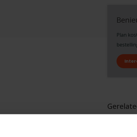
Benie
Plan kost
bestelli
Inter
Gerelat
DR
Dr
Op 