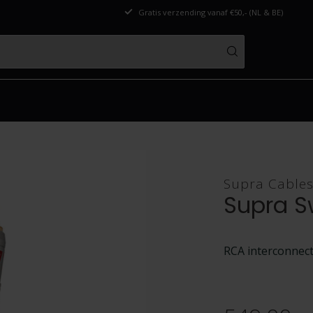
Gratis verzending vanaf €50,- (NL & BE)
Supra Cable
Supra Sw
RCA interconnect 