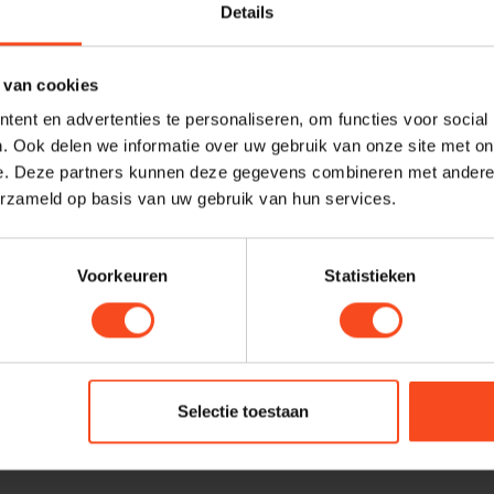
luminium afscherming en verzilverd Ultra-
Details
 ontwerp en de afscherming zorgen voor
Profes
ls EMI en RF. Dankzij het dubbele
 van cookies
he als asymmetrische verbindingen
Heb je ee
ent en advertenties te personaliseren, om functies voor social
gerust met uitstekende RCA-stekkers,
maken van
. Ook delen we informatie over uw gebruik van onze site met on
e. Deze partners kunnen deze gegevens combineren met andere i
meerisolatie en coaxiale kabelbevestiging,
graag. N
erzameld op basis van uw gebruik van hun services.
harald@
Voorkeuren
Statistieken
Je beoordeling toevoegen
Selectie toestaan