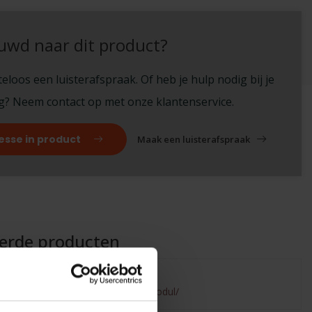
uwd naar dit product?
eloos een luisterafspraak. Of heb je hulp nodig bij je
ng? Neem contact op met onze klantenservice.
esse in product
Maak een luisterafspraak
eerde producten
ailed to fetch
.benderhifi.nl/merken/atohm/zef-modul/