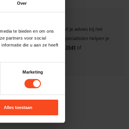
Over
sioneel advies nodig?
n vraag over een product of wil je advies bij het
 media te bieden en om ons
 de juiste keuze? Onze hi-fi specialisten helpen je
ze partners voor social
nformatie die u aan ze heeft
eem contact op via
+31 26 445 3541
of
benderhifi.nl
Marketing
Alles toestaan