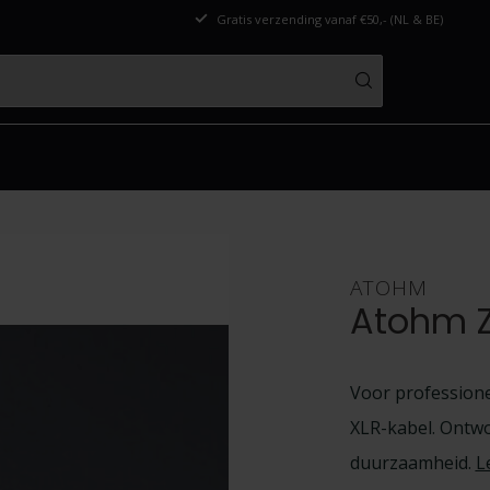
Gratis verzending vanaf €50,- (NL & BE)
ATOHM
Atohm Z
Voor professione
XLR-kabel. Ontwo
duurzaamheid.
L