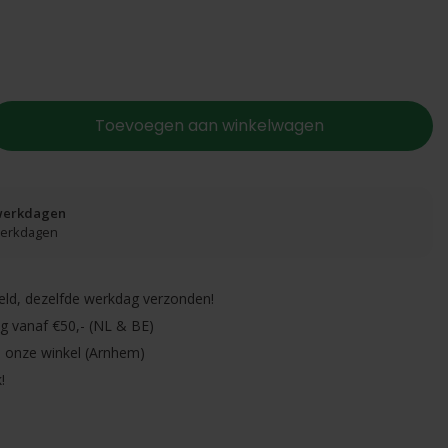
Toevoegen aan winkelwagen
 werkdagen
 werkdagen
eld, dezelfde werkdag verzonden!
ng vanaf €50,- (NL & BE)
in onze winkel (Arnhem)
!