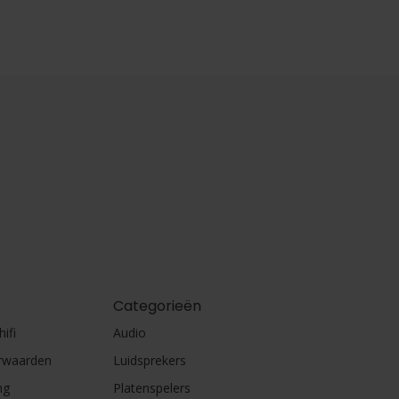
Categorieën
ifi
Audio
rwaarden
Luidsprekers
ng
Platenspelers