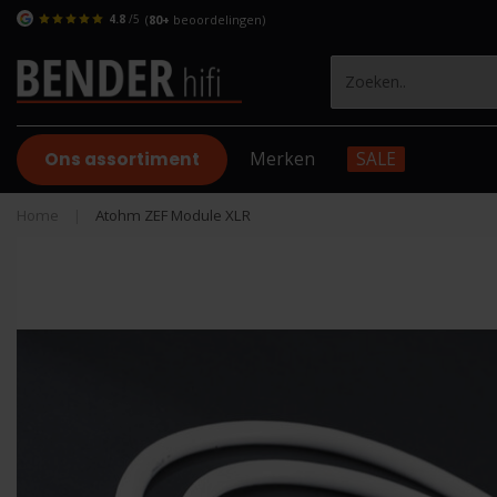
4.8
/5
(
80+
beoordelingen)
Ons assortiment
Merken
SALE
Home
|
Atohm ZEF Module XLR