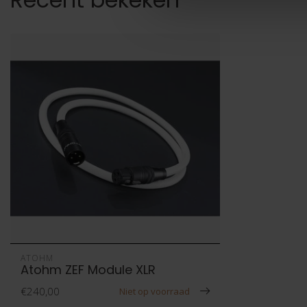
ATOHM
Atohm ZEF Module XLR
€240,00
Niet op voorraad