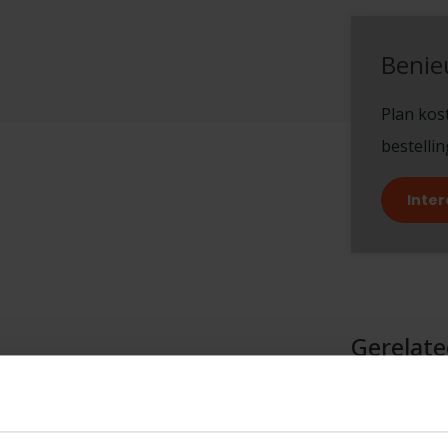
Benie
Plan kost
bestelli
Inter
Gerelat
len: geleiders individueel gecoat met
TypeError: F
solatie, dubbele geleidingsstructuur met
https://www