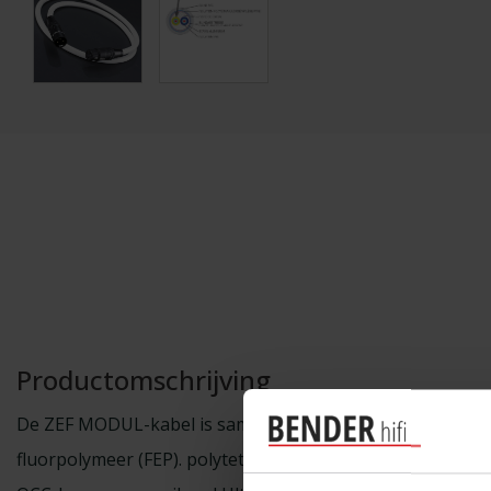
Productomschrijving
De ZEF MODUL-kabel is samengesteld uit de beste materia
fluorpolymeer (FEP). polytetrafluorethyleen (PTFE) kabeli