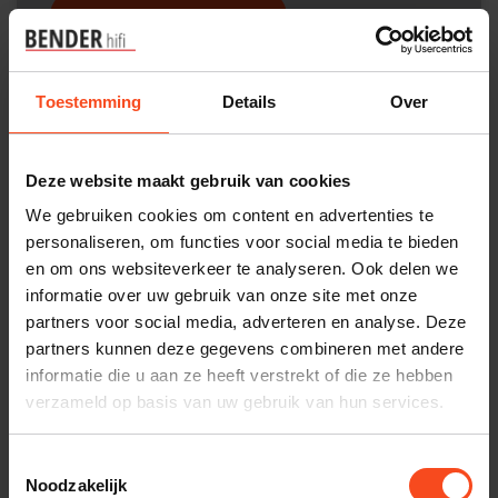
Interesse in product
Maak een luisterafspraak
Toestemming
Details
Over
Productomschrijving
Deze website maakt gebruik van cookies
We gebruiken cookies om content en advertenties te
Reviews
personaliseren, om functies voor social media te bieden
en om ons websiteverkeer te analyseren. Ook delen we
Specificaties
informatie over uw gebruik van onze site met onze
partners voor social media, adverteren en analyse. Deze
partners kunnen deze gegevens combineren met andere
Gerelateerde producten
informatie die u aan ze heeft verstrekt of die ze hebben
verzameld op basis van uw gebruik van hun services.
NORSTONE
NorStone Headphone Stand
€29,00
Toestemmingsselectie
Noodzakelijk
Op voorraad