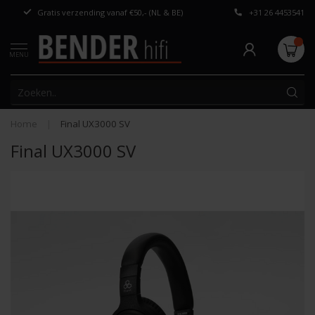
Gratis verzending vanaf €50,- (NL & BE)
+31 26 4453541
Persoonlijk adv
MENU
Home
|
Final UX3000 SV
Final UX3000 SV