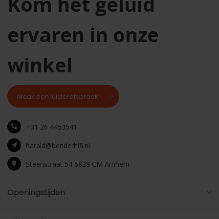
Kom het geluid
ervaren in onze
winkel
Maak een luisterafspraak
+31 26 4453541
harald@benderhifi.nl
Steenstraat 54 6828 CM Arnhem
Openingstijden