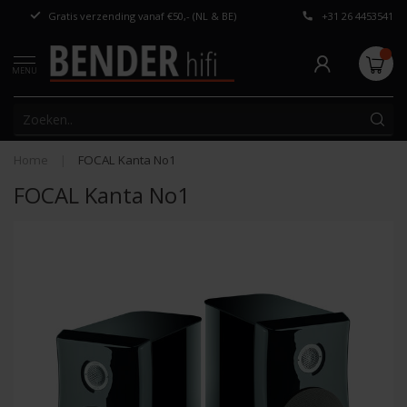
Gratis verzending vanaf €50,- (NL & BE)
+31 26 4453541
Persoonlijk adv
MENU
Home
|
FOCAL Kanta No1
FOCAL Kanta No1