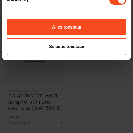
Recent bekeken
Alles toestaan
Selectie toestaan
ISO ACOUSTICS
Iso Acoustics Gaia
adaptorset rond
voor o.a. B&W 802 D1
€90,00
Niet op voorraad