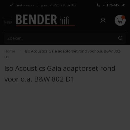
Gratis verzending vanaf €50,- (NL & BE)
+31 26 4453541
Persoonlijk adv
MENU
Home
|
Iso Acoustics Gaia adaptorset rond voor o.a. B&W 802
D1
Iso Acoustics Gaia adaptorset rond
voor o.a. B&W 802 D1