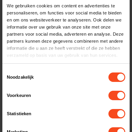
klantenservice.
We gebruiken cookies om content en advertenties te
personaliseren, om functies voor social media te bieden
Interesse in product
en om ons websiteverkeer te analyseren. Ook delen we
Maak een luisterafspraak
informatie over uw gebruik van onze site met onze
partners voor social media, adverteren en analyse. Deze
partners kunnen deze gegevens combineren met andere
informatie die u aan ze heeft verstrekt of die ze hebben
Productomschrijving
verzameld op basis van uw gebruik van hun services.
Reviews
Toestemmingsselectie
Noodzakelijk
Gerelateerde producten
Voorkeuren
TypeError: Failed to fetch
Statistieken
https://www.benderhifi.nl/merken/iso-acoustics/gaia/
Marketing