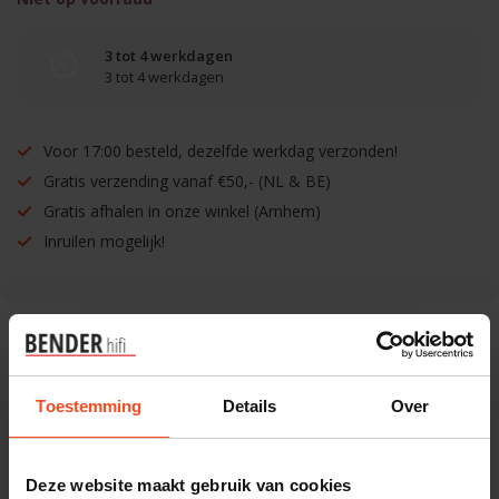
3 tot 4 werkdagen
3 tot 4 werkdagen
Voor 17:00 besteld, dezelfde werkdag verzonden!
Gratis verzending vanaf €50,- (NL & BE)
Gratis afhalen in onze winkel (Arnhem)
Inruilen mogelijk!
Benieuwd naar dit product?
Toestemming
Details
Over
Plan kosteloos een luisterafspraak. Of heb je hulp
nodig bij je bestelling? Neem contact op met onze
Deze website maakt gebruik van cookies