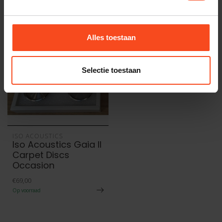
Recent bekeken
Alles toestaan
Selectie toestaan
ISO ACOUSTICS
Iso Acoustics Gaia II
Carpet Discs
Occasion
€69,00
Op voorraad