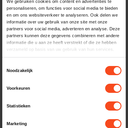
We gebruiken cookies om content en advertenties te
Interesse in product
personaliseren, om functies voor social media te bieden
en om ons websiteverkeer te analyseren. Ook delen we
Maak een luisterafspraak
informatie over uw gebruik van onze site met onze
partners voor social media, adverteren en analyse. Deze
partners kunnen deze gegevens combineren met andere
informatie die u aan ze heeft verstrekt of die ze hebben
Productomschrijving
verzameld op basis van uw gebruik van hun services.
Reviews
Toestemmingsselectie
Noodzakelijk
Gerelateerde producten
Voorkeuren
TypeError: Failed to fetch
https://www.benderhifi.nl/hifi-occasions/
Statistieken
Marketing