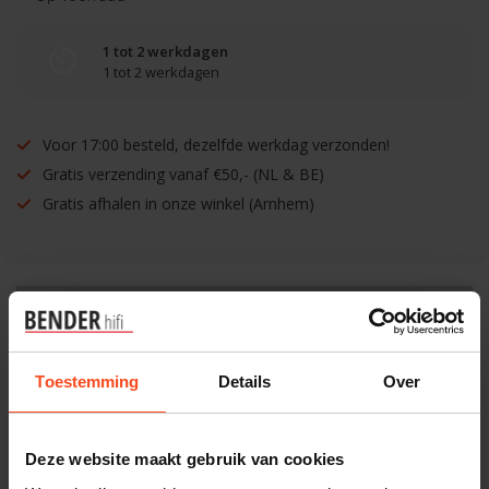
1 tot 2 werkdagen
1 tot 2 werkdagen
Voor 17:00 besteld, dezelfde werkdag verzonden!
Gratis verzending vanaf €50,- (NL & BE)
Gratis afhalen in onze winkel (Arnhem)
Benieuwd naar dit product?
Toestemming
Details
Over
Plan kosteloos een luisterafspraak. Of heb je hulp
nodig bij je bestelling? Neem contact op met onze
klantenservice.
Deze website maakt gebruik van cookies