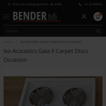
Gratis verzending vanaf €50,- (NL & BE)
+31 26 4453541
Persoonlijk adv
MENU
Home
|
Iso Acoustics Gaia II Carpet Discs Occasion
Iso Acoustics Gaia II Carpet Discs
Occasion