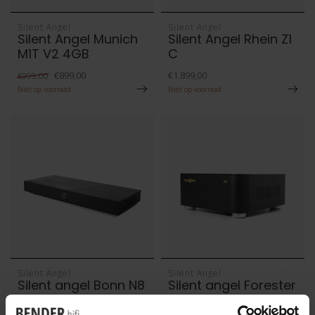
Silent Angel
Silent Angel
Silent Angel Munich
Silent Angel Rhein Z1
M1T V2 4GB
C
€899,00
€1.899,00
€999,00
Niet op voorraad
Niet op voorraad
Silent Angel
Silent Angel
Silent angel Bonn N8
Silent angel Forester
PRO
F2