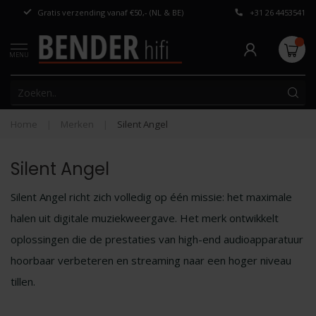
Gratis verzending vanaf €50,- (NL & BE)
+31 26 4453541
Persoonlijk adv
MENU
Home
|
Merken
|
Silent Angel
Silent Angel
Silent Angel richt zich volledig op één missie: het maximale
halen uit digitale muziekweergave. Het merk ontwikkelt
oplossingen die de prestaties van high-end audioapparatuur
hoorbaar verbeteren en streaming naar een hoger niveau
tillen.