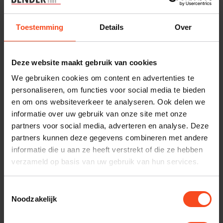
€1.199,00
€1.349,00
Niet op voorraad
Niet op voorraad
Toestemming
Details
Over
Deze website maakt gebruik van cookies
We gebruiken cookies om content en advertenties te
personaliseren, om functies voor social media te bieden
en om ons websiteverkeer te analyseren. Ook delen we
informatie over uw gebruik van onze site met onze
partners voor social media, adverteren en analyse. Deze
partners kunnen deze gegevens combineren met andere
Silent Angel
Silent Angel
informatie die u aan ze heeft verstrekt of die ze hebben
Silent Angel Rhein Z1
Silent Angel Bremen
verzameld op basis van uw gebruik van hun services.
Plus
SL1 PLUS
€3.399,00
€999,00
Toestemmingsselectie
Niet op voorraad
Niet op voorraad
Noodzakelijk