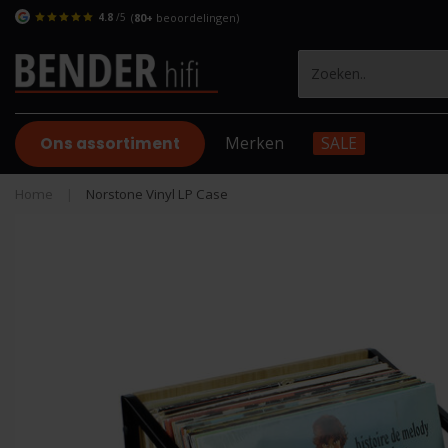
4.8
/5
(
80+
beoordelingen)
Ons assortiment
Merken
SALE
Home
|
Norstone Vinyl LP Case