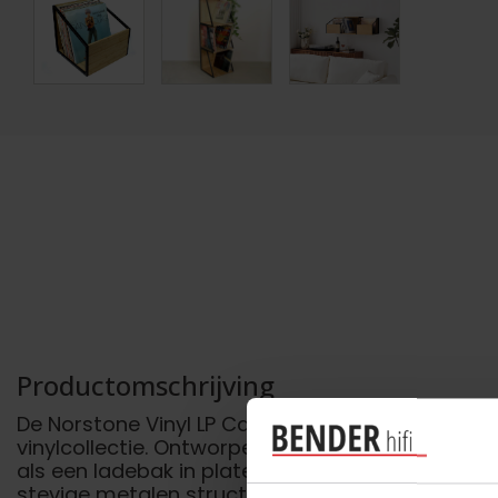
Productomschrijving
De Norstone Vinyl LP Case is een elegante en vee
vinylcollectie. Ontworpen om aan ieders smaak t
als een ladebak in platenwinkelstijl of als wand
stevige metalen structuur en bamboe behuizing