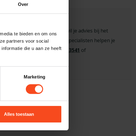
Over
sioneel advies nodig?
n vraag over een product of wil je advies bij het
 media te bieden en om ons
 de juiste keuze? Onze hi-fi specialisten helpen je
ze partners voor social
nformatie die u aan ze heeft
eem contact op via
+31 26 445 3541
of
benderhifi.nl
Marketing
Alles toestaan