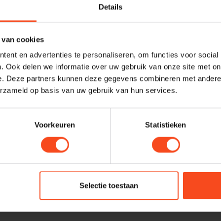
e posities aan de muur te
Details
flexibiliteit hebt om je
vinyl wilt tentoonstellen of je
Profes
 van cookies
Heb je ee
ent en advertenties te personaliseren, om functies voor social
maken van
. Ook delen we informatie over uw gebruik van onze site met on
e. Deze partners kunnen deze gegevens combineren met andere i
graag. N
eate a tower.
erzameld op basis van uw gebruik van hun services.
harald@
Voorkeuren
Statistieken
Je beoordeling toevoegen
Selectie toestaan