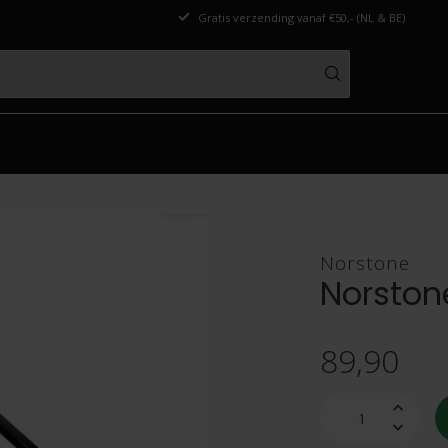
Gratis verzending vanaf €50,- (NL & BE)
Norstone
Norston
89,90