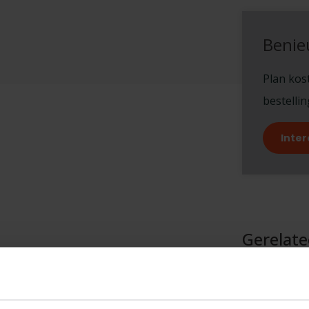
Benie
Plan kost
bestelli
Inter
Gerelat
lzijdige opbergoplossing voor je
TypeError: F
e voldoen, kan hij gebruikt worden
https://www
plank voor optimale opslag. De
 bieden veilige opbergruimte voor