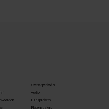
Categorieën
ifi
Audio
rwaarden
Luidsprekers
ng
Platenspelers