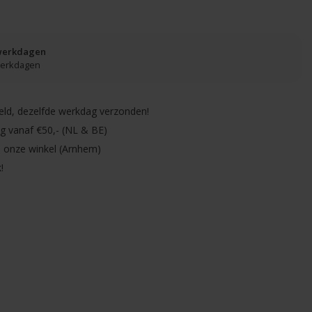
 werkdagen
 werkdagen
eld, dezelfde werkdag verzonden!
ng vanaf €50,- (NL & BE)
in onze winkel (Arnhem)
!