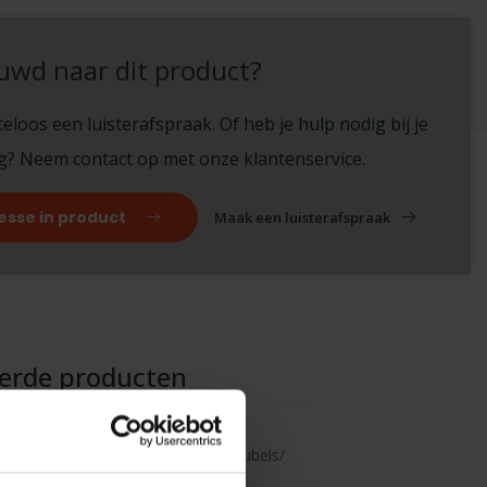
uwd naar dit product?
eloos een luisterafspraak. Of heb je hulp nodig bij je
ng? Neem contact op met onze klantenservice.
esse in product
Maak een luisterafspraak
eerde producten
ailed to fetch
.benderhifi.nl/merken/norstone/meubels/