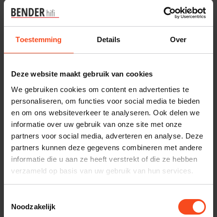
Plan kosteloos een luisterafspraak. Of heb je hulp
nodig bij je bestelling? Neem contact op met onze
klantenservice.
Toestemming
Details
Over
Interesse in product
Maak een luisterafspraak
Deze website maakt gebruik van cookies
We gebruiken cookies om content en advertenties te
personaliseren, om functies voor social media te bieden
en om ons websiteverkeer te analyseren. Ook delen we
Productomschrijving
informatie over uw gebruik van onze site met onze
partners voor social media, adverteren en analyse. Deze
Reviews
partners kunnen deze gegevens combineren met andere
informatie die u aan ze heeft verstrekt of die ze hebben
verzameld op basis van uw gebruik van hun services.
Specificaties
Toestemmingsselectie
Noodzakelijk