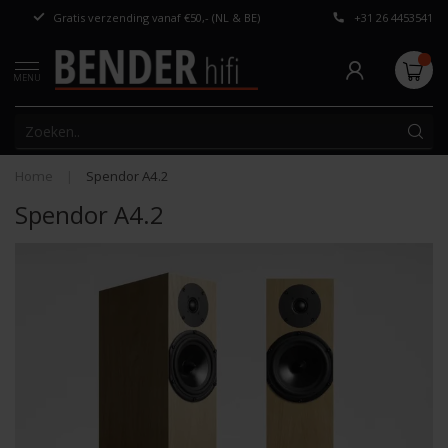
Gratis verzending vanaf €50,- (NL & BE)
+31 26 4453541
Persoonlijk adv
MENU
Home
|
Spendor A4.2
Spendor A4.2