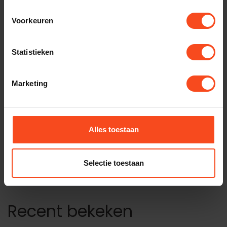
Gerelateerde producten
Voorkeuren
SPENDOR
Spendor A1.2
€1.999,00
Op voorraad
Statistieken
SPENDOR
Marketing
Spendor A2.2
€2.650,00
Op voorraad
Alles toestaan
SPENDOR
Spendor A7.2
€5.250,00
Op voorraad
Selectie toestaan
Recent bekeken