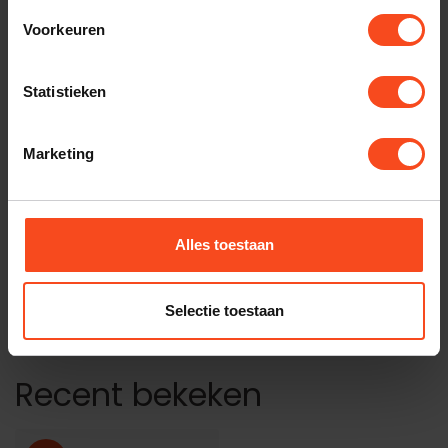
QUAD
Voorkeuren
Quad Vena 2 Play
€1.099,00
Op voorraad
Statistieken
ATOLL ELECTRONIQUE
Atoll SDA200 Signature
Marketing
€3.100,00
Op voorraad
YAMAHA
Alles toestaan
Yamaha R-N2000A
€3.899,00
€3.195,00
Op voorraad
Selectie toestaan
Recent bekeken