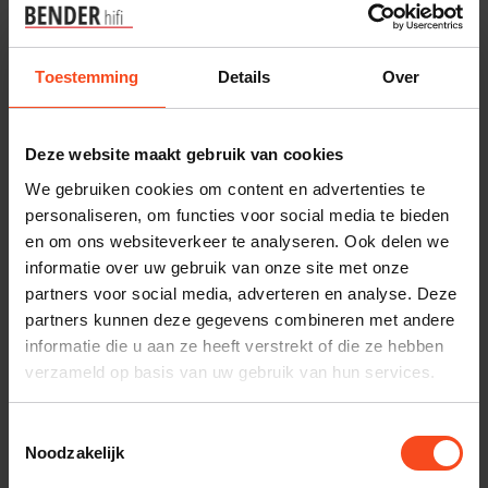
Plan kosteloos een luisterafspraak. Of heb je hulp
Toestemming
nodig bij je bestelling? Neem contact op met onze
Details
Over
klantenservice.
Deze website maakt gebruik van cookies
Interesse in product
We gebruiken cookies om content en advertenties te
Maak een luisterafspraak
personaliseren, om functies voor social media te bieden
en om ons websiteverkeer te analyseren. Ook delen we
informatie over uw gebruik van onze site met onze
partners voor social media, adverteren en analyse. Deze
Productomschrijving
partners kunnen deze gegevens combineren met andere
informatie die u aan ze heeft verstrekt of die ze hebben
Reviews
verzameld op basis van uw gebruik van hun services.
Toestemmingsselectie
Noodzakelijk
Gerelateerde producten