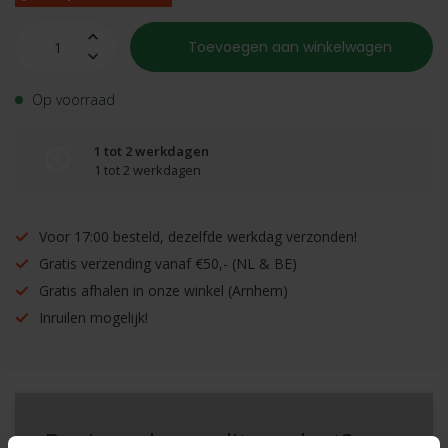
Toevoegen aan winkelwagen
Op voorraad
1 tot 2 werkdagen
1 tot 2 werkdagen
Voor 17:00 besteld, dezelfde werkdag verzonden!
Gratis verzending vanaf €50,- (NL & BE)
Gratis afhalen in onze winkel (Arnhem)
Inruilen mogelijk!
Benieuwd naar dit product?