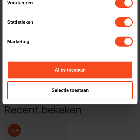
Voorkeuren
€1.799,00
Op voorraad
Statistieken
YAMAHA
Yamaha RX-A6A
€3.199,00
€2.298,00
Marketing
Op voorraad
YAMAHA
Yamaha RX-A8A
€4.199,00
Alles toestaan
€2.899,00
Op voorraad
Selectie toestaan
Recent bekeken
-28%