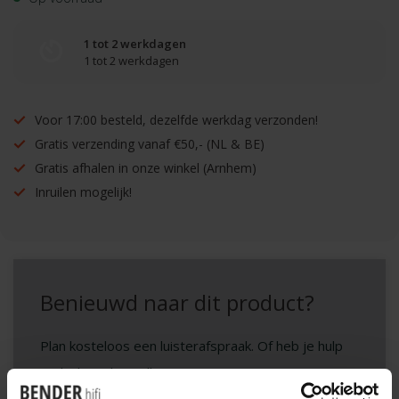
1 tot 2 werkdagen
1 tot 2 werkdagen
Voor 17:00 besteld, dezelfde werkdag verzonden!
Gratis verzending vanaf €50,- (NL & BE)
Gratis afhalen in onze winkel (Arnhem)
Inruilen mogelijk!
Benieuwd naar dit product?
Plan kosteloos een luisterafspraak. Of heb je hulp
nodig bij je bestelling? Neem contact op met onze