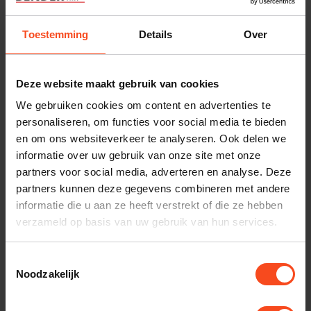
klantenservice.
Toestemming
Details
Over
Interesse in product
Maak een luisterafspraak
Deze website maakt gebruik van cookies
We gebruiken cookies om content en advertenties te
personaliseren, om functies voor social media te bieden
Productomschrijving
en om ons websiteverkeer te analyseren. Ook delen we
informatie over uw gebruik van onze site met onze
Reviews
partners voor social media, adverteren en analyse. Deze
partners kunnen deze gegevens combineren met andere
informatie die u aan ze heeft verstrekt of die ze hebben
Specificaties
verzameld op basis van uw gebruik van hun services.
Toestemmingsselectie
Gerelateerde producten
Noodzakelijk
YAMAHA
Yamaha RX-A4A
€1.999,00