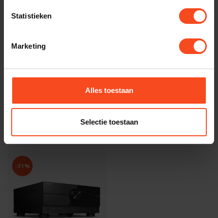
YAMAHA
Yamaha RX-A4A
€1.999,00
Statistieken
€1.799,00
Op voorraad
Marketing
YAMAHA
Yamaha RX-A6A
€3.199,00
€2.298,00
Op voorraad
Alles toestaan
Selectie toestaan
Recent bekeken
-31%