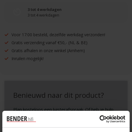
3 tot 4 werkdagen
3 tot 4 werkdagen
Voor 17:00 besteld, dezelfde werkdag verzonden!
Gratis verzending vanaf €50,- (NL & BE)
Gratis afhalen in onze winkel (Arnhem)
Inruilen mogelijk!
Benieuwd naar dit product?
Plan kosteloos een luisterafspraak. Of heb je hulp
nodig bij je bestelling? Neem contact op met onze
klantenservice.