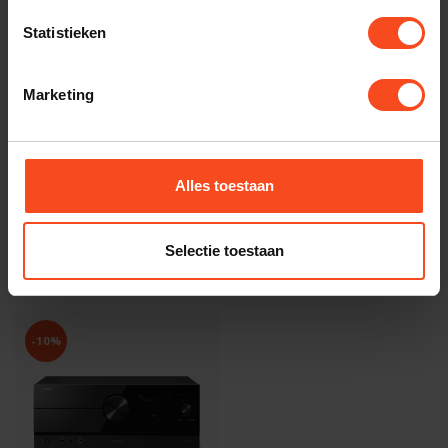
YAMAHA
Yamaha RX-A6A
€3.199,00
Statistieken
€2.298,00
Op voorraad
Marketing
YAMAHA
Yamaha RX-A8A
€4.199,00
€2.899,00
Op voorraad
Alles toestaan
Selectie toestaan
Recent bekeken
-10%