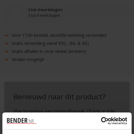
3 tot 4 werkdagen
3 tot 4 werkdagen
Voor 17:00 besteld, dezelfde werkdag verzonden!
Gratis verzending vanaf €50,- (NL & BE)
Gratis afhalen in onze winkel (Arnhem)
Inruilen mogelijk!
Benieuwd naar dit product?
Plan kosteloos een luisterafspraak. Of heb je hulp
nodig bij je bestelling? Neem contact op met onze
klantenservice.