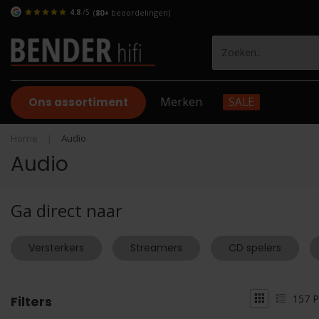
4.8
/5
(
80+
beoordelingen)
Ons assortiment
Merken
SALE
Home
|
Audio
Audio
Ga direct naar
Versterkers
Streamers
CD spelers
157
P
Filters