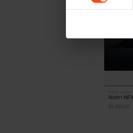
Naim Audio
Naim NPX
€6.999,00