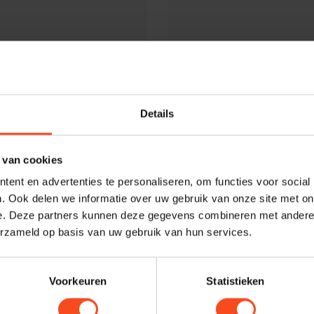
Details
 van cookies
ent en advertenties te personaliseren, om functies voor social
. Ook delen we informatie over uw gebruik van onze site met on
e. Deze partners kunnen deze gegevens combineren met andere i
Silent Angel
erzameld op basis van uw gebruik van hun services.
gel N16-LPS
Silent Angel Genesis 
€3.299,00
Niet op voorraad
Niet op
Voorkeuren
Statistieken