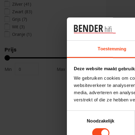
Zilver
(41)
Zwart
(83)
Grijs
(7)
Wit
(3)
Oranje
(1)
Prijs
Toestemming
Deze website maakt gebruik
Min
Max
We gebruiken cookies om cont
websiteverkeer te analyseren
media, adverteren en analys
Silent Angel
verstrekt of die ze hebben v
Silent an
€1.599,00
Toestemmingsselectie
Noodzakelijk