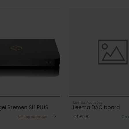
Leema Acoustics
gel Bremen SL1 PLUS
Leema DAC board
€499,00
Niet op voorraad
Op 