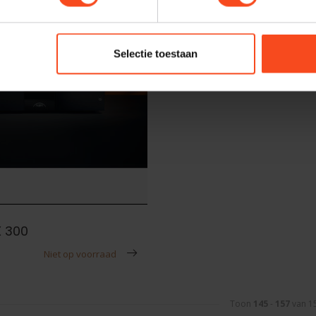
Selectie toestaan
 300
Niet op voorraad
Toon
145
-
157
van 1