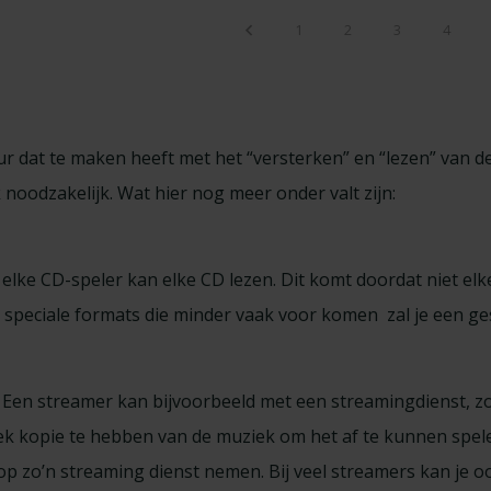
1
2
3
4
ur dat te maken heeft met het “versterken” en “lezen” van de
k noodzakelijk. Wat hier nog meer onder valt zijn:
elke CD-speler kan elke CD lezen. Dit komt doordat niet elke
 speciale formats die minder vaak voor komen zal je een ge
Een streamer kan bijvoorbeeld met een streamingdienst, zoa
ek kopie te hebben van de muziek om het af te kunnen spelen
 zo’n streaming dienst nemen. Bij veel streamers kan je oo