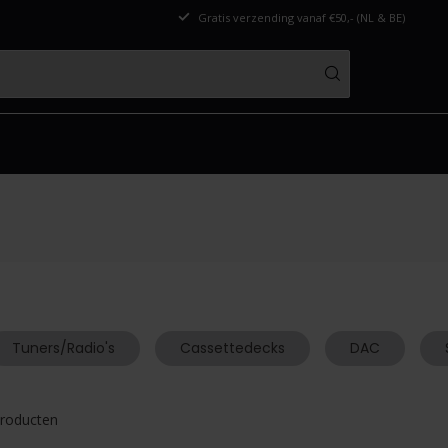
Gratis verzending vanaf €50,- (NL & BE)
Tuners/Radio's
Cassettedecks
DAC
roducten