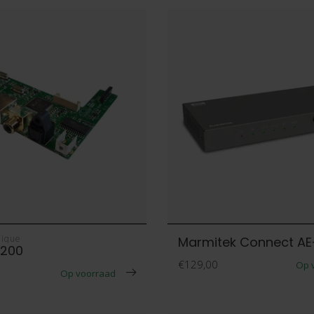
nique
Marmitek Connect AE
C200
€129,00
Op 
Op voorraad