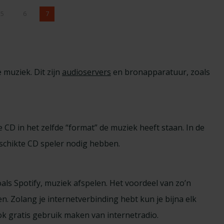
5
6
7
 muziek. Dit zijn
audioservers
en bronapparatuur, zoals
 CD in het zelfde “format” de muziek heeft staan. In de
schikte CD speler nodig hebben.
ls Spotify, muziek afspelen. Het voordeel van zo’n
. Zolang je internetverbinding hebt kun je bijna elk
k gratis gebruik maken van internetradio.