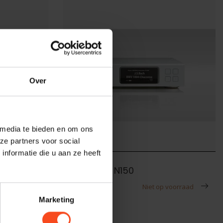
Over
 media te bieden en om ons
ze partners voor social
nformatie die u aan ze heeft
Aurender
GX
Aurender N150
€3.590,00
 voorraad
Niet op voorraad
Marketing