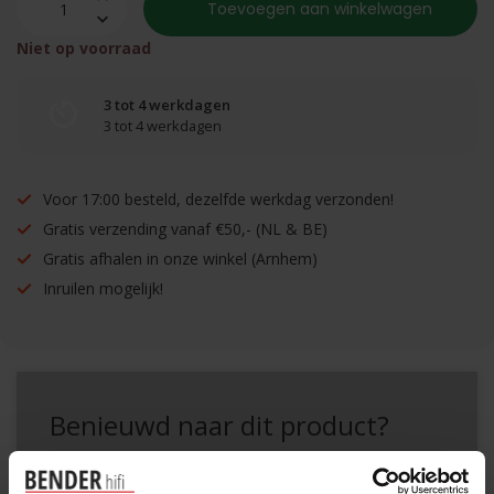
Toevoegen aan winkelwagen
Niet op voorraad
3 tot 4 werkdagen
3 tot 4 werkdagen
Voor 17:00 besteld, dezelfde werkdag verzonden!
Gratis verzending vanaf €50,- (NL & BE)
Gratis afhalen in onze winkel (Arnhem)
Inruilen mogelijk!
Benieuwd naar dit product?
Plan kosteloos een luisterafspraak. Of heb je hulp