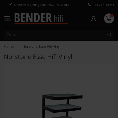
Gratis verzending vanaf €50,- (NL & BE)
+31 26 4453541
Persoonlijk adv
MENU
Home
|
Norstone Esse Hifi Vinyl
Norstone Esse Hifi Vinyl