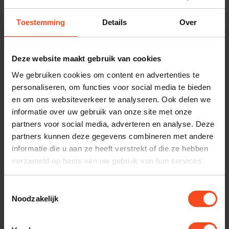
nodig bij je bestelling? Neem contact op met onze
Toestemming
Details
Over
klantenservice.
Interesse in product
Deze website maakt gebruik van cookies
Maak een luisterafspraak
We gebruiken cookies om content en advertenties te
personaliseren, om functies voor social media te bieden
en om ons websiteverkeer te analyseren. Ook delen we
informatie over uw gebruik van onze site met onze
Productomschrijving
partners voor social media, adverteren en analyse. Deze
partners kunnen deze gegevens combineren met andere
Reviews
informatie die u aan ze heeft verstrekt of die ze hebben
verzameld op basis van uw gebruik van hun services.
Specificaties
Toestemmingsselectie
Noodzakelijk
Gerelateerde producten