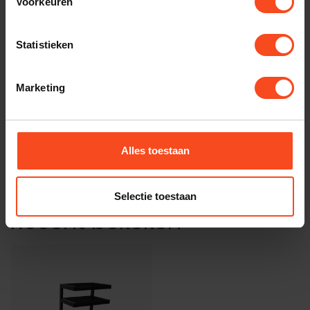
Voorkeuren
NORSTONE
Norstone STÄBBLE HiFi
zwart glas
€549,00
Statistieken
Op voorraad
Marketing
NORSTONE
Norstone STÄBBL HIFI
Bamboo
€599,00
Op voorraad
Alles toestaan
Selectie toestaan
Recent bekeken