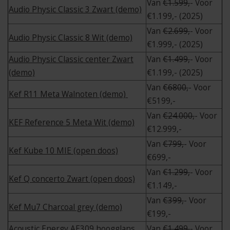
Van
€1.599,
- Voor
Audio Physic Classic 3 Zwart (demo)
€1.199,- (2025)
Van
€2.699,
- Voor
Audio Physic Classic 8 Wit (demo)
€1.999,- (2025)
Audio Physic Classic center Zwart
Van
€1.499,
- Voor
(demo)
€1.199,- (2025)
Van
€6800,
- Voor
Kef R11 Meta Walnoten (demo)
€5199,-
Van
€24.000,
- Voor
KEF Reference 5 Meta Wit (demo)
€12.999,-
Van
€799,
- Voor
Kef Kube 10 MIE (open doos)
€699,-
Van
€1.299,
- Voor
Kef Q concerto Zwart (open doos)
€1.149,-
Van
€399,
- Voor
Kef Mu7 Charcoal grey (demo)
€199,-
Acoustic Energy AE309 hoogglans
Van
€1.499,
- Voor