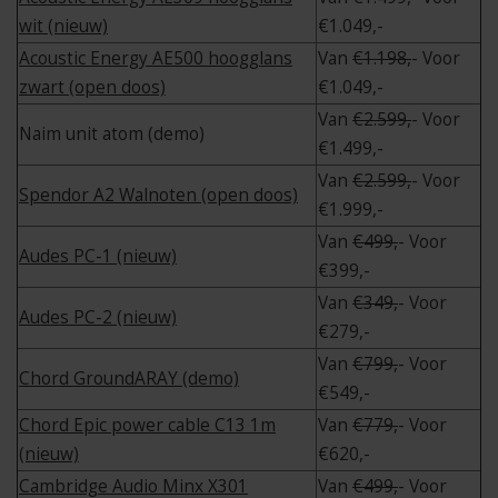
wit (nieuw)
€1.049,-
Acoustic Energy AE500 hoogglans
Van
€1.198,
- Voor
zwart (open doos)
€1.049,-
Van
€2.599,
- Voor
Naim unit atom (demo)
€1.499,-
Van
€2.599,
- Voor
Spendor A2 Walnoten (open doos)
€1.999,-
Van
€499,
- Voor
Audes PC-1 (nieuw)
€399,-
Van
€349,
- Voor
Audes PC-2 (nieuw)
€279,-
Van
€799,
- Voor
Chord GroundARAY (demo)
€549,-
Chord Epic power cable C13 1m
Van
€779,
- Voor
(nieuw)
€620,-
Cambridge Audio Minx X301
Van
€499,
- Voor