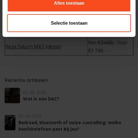
Alles toestaan
Van
€3.398,
- Voor
Focal Vestia N4 zwart (demo)
€1.998,-
Selectie toestaan
Focal Kanta No3 walnoten/ivory
Van
€11.998,
- Voor
(demo)
€8.399,-
Van
€2.600,
- Voor
Rega Saturn MK3 (demo)
€1.749,-
Recente artikelen
03-08-2026
Wat is een DAC?
03-08-2026
Bedraad, bluetooth of noise-cancelling: welke
hoofdtelefoon past bij jou?