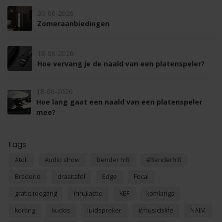
30-06-2026
Zomeraanbiedingen
18-06-2026
Hoe vervang je de naald van een platenspeler?
18-06-2026
Hoe lang gaat een naald van een platenspeler
mee?
Tags
Atoll
Audio show
Bender hifi
#Benderhifi
Braderie
draaitafel
Edge
Focal
gratis toegang
inruilactie
KEF
komlangs
korting
kudos
luidspreker
#musicislife
NAIM