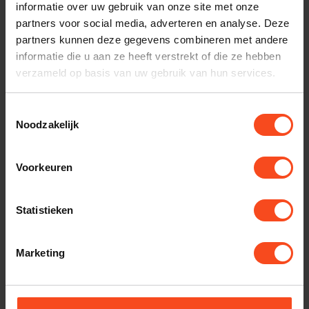
€199,-
informatie over uw gebruik van onze site met onze
partners voor social media, adverteren en analyse. Deze
Van
€1.449,
- Voor
Hifiman Arya (demo)
partners kunnen deze gegevens combineren met andere
€749,-
informatie die u aan ze heeft verstrekt of die ze hebben
Van
€309,
- Voor
Hifiman Sundara (demo)
verzameld op basis van uw gebruik van hun services.
€189,-
Fidelice Precision Phono Pre-
Van
€1.299,
- Voor
Toestemmingsselectie
Amplifier (demo)
€995,-
Noodzakelijk
Fidelice Precision headphone
Van
€1.299,
- Voor
amplifier (demo)
€995,-
Voorkeuren
Van
€149,
- Voor
Nuprime Hi-mDAC
€99,-
Statistieken
Van
€949,
- Voor
Nuprime Omnia A200 zwart (demo)
€599,-
Van
€8.999,
- Voor
Marketing
Atohm GT3-HD Wegnut (demo)
€6.999,-
Van
€2.600,
- Voor
Atoll AM300 Eindversterker (nieuw)
€1.999,-